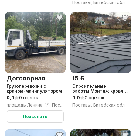
Поставы, Витебская обл.
Договорная
15 р.
Грузоперевозки с
Строительные
краном-манипулятором
работы.Монтаж кровли.
Монтаж сайдинга
0,0
0 оценок
0,0
0 оценок
площадь Ленина, 1/1, Поставы, Поставский район, Витебская область
Поставы, Витебская обл.
Позвонить