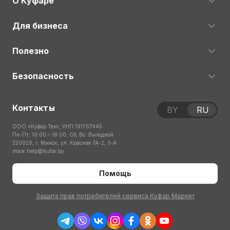
О Куфаре
Для бизнеса
Полезно
Безопасность
Контакты
BY
RU
ООО «Куфар Тех», УНП 191767445
Пн-Пт: 10:00 – 18:00; Сб, Вс: Выходной
220029, г. Минск, ул. Красная 7А-2, 3-й
этаж
help@kufar.by
Помощь
Защита прав потребителей сервиса Куфар Маркет