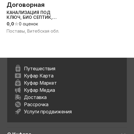
Договорная
КАНАЛИЗАЦИЯ ПОД
КЛЮЧ, БИО СЕПТИК,
КОЛЬЦА ЖБ
0,0
0 оценок
Поставы, Витебская обл.
Путешествия
Куфар Карта
Куфар Маркет
Куфар Медиа
Доставка
Рассрочка
Услуги продвижения