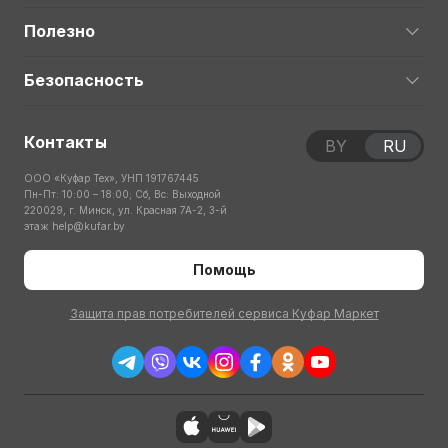
Полезно
Безопасность
Контакты
BY
RU
ООО «Куфар Тех», УНП 191767445
Пн-Пт: 10:00 – 18:00; Сб, Вс: Выходной
220029, г. Минск, ул. Красная 7А-2, 3-й
этаж
help@kufar.by
Помощь
Защита прав потребителей сервиса Куфар Маркет