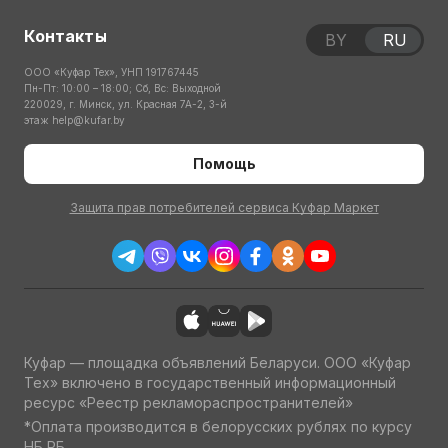
Контакты
BY
RU
ООО «Куфар Тех», УНП 191767445
Пн-Пт: 10:00 – 18:00; Сб, Вс: Выходной
220029, г. Минск, ул. Красная 7А-2, 3-й
этаж
help@kufar.by
Помощь
Защита прав потребителей сервиса Куфар Маркет
Куфар — площадка объявлений Беларуси. ООО «Куфар
Тех» включено в государственный информационный
ресурс «Реестр рекламораспространителей»
*Оплата производится в белорусских рублях по курсу
НБ РБ.