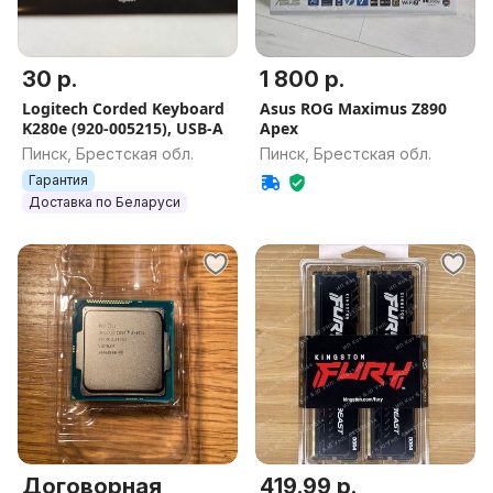
30 р.
1 800 р.
Logitech Corded Keyboard
Asus ROG Maximus Z890
K280e (920-005215), USB-А
Apex
Пинск, Брестская обл.
Пинск, Брестская обл.
Гарантия
Доставка по Беларуси
Договорная
419.99 р.