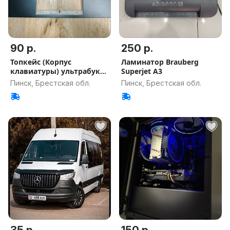
90 р.
250 р.
Топкейс (Корпус
Ламинатор Brauberg
клавиатуры) ультрабука
Superjet A3
Asus UX325
Пинск, Брестская обл.
Пинск, Брестская обл.