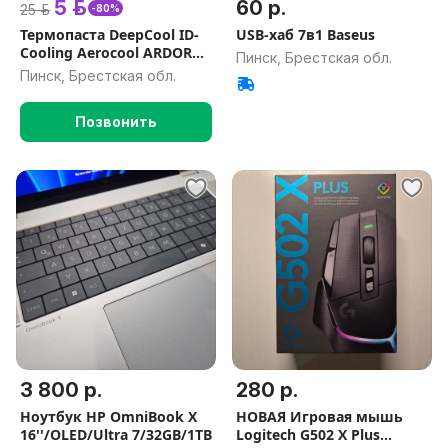
5 р.
60 р.
25 р.
-80%
Термопаста DeepCool ID-
USB-хаб 7в1 Baseus
Cooling Aerocool ARDOR
Пинск, Брестская обл.
GAMING FROSTBURN
Пинск, Брестская обл.
Позвонить
3 800 р.
280 р.
Ноутбук HP OmniBook X
НОВАЯ Игровая мышь
16''/OLED/Ultra 7/32GB/1TB
Logitech G502 X Plus