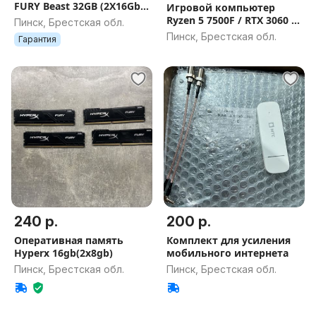
FURY Beast 32GB (2X16Gb
Игровой компьютер
Kit) DDR4 3200МГц
Ryzen 5 7500F / RTX 3060 /
Пинск, Брестская обл.
DDR5 16GB / SSD 500Gb
Пинск, Брестская обл.
Гарантия
Гарантия на игровой ПК
240 р.
200 р.
Оперативная память
Комплект для усиления
Hyperx 16gb(2x8gb)
мобильного интернета
Пинск, Брестская обл.
Пинск, Брестская обл.