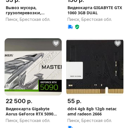
35 р.
150 р.
Вывоз мусора,
Видеокарта GIGABYTE GTX
грузоперевозки,
1060 3GB DUAL
грузчики
Пинск, Брестская обл.
Пинск, Брестская обл.
22 500 р.
55 р.
Видеокарта Gigabyte
ddr4 4gb 8gb 12gb netac
Aorus GeForce RTX 5090
amd radeon 2666
MASTER
Пинск, Брестская обл.
Пинск, Брестская обл.