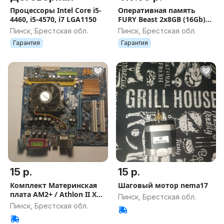
Процессоры Intel Core i5-
Оперативная память
4460, i5-4570, i7 LGA1150
FURY Beast 2x8GB (16Gb)
DDR4 3200МГц
Пинск, Брестская обл.
Пинск, Брестская обл.
Гарантия
Гарантия
15 р.
15 р.
Комплект Материнская
Шаговый мотор nema17
плата AM2+ / Athlon II X2
Пинск, Брестская обл.
240
Пинск, Брестская обл.