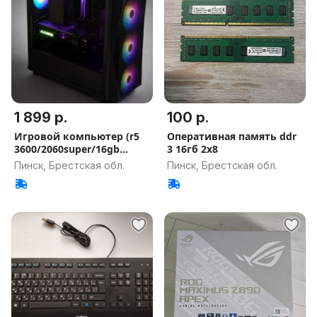
1 899 р.
100 р.
Игровой компьютер (r5
Оперативная память ddr
3600/2060super/16gb
3 16гб 2x8
3200mhz)
Пинск, Брестская обл.
Пинск, Брестская обл.