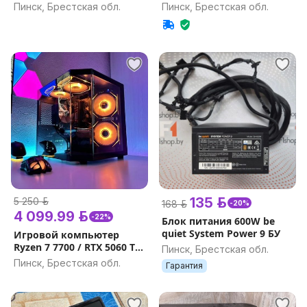
(черный)
Пинск, Брестская обл.
Пинск, Брестская обл.
135 р.
5 250 р.
168 р.
-20%
4 099.99 р.
-22%
Блок питания 600W be
quiet System Power 9 БУ
Игровой компьютер
Ryzen 7 7700 / RTX 5060 TI
Пинск, Брестская обл.
16Gb / DDR5 32GB, 16GB /
Пинск, Брестская обл.
Гарантия
SSD 1TB Гарантия на
игровой ПК