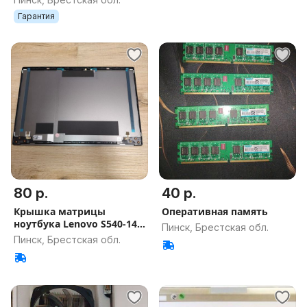
1000Gb Гарантия на
Гарантия
игровой ПК
80 р.
40 р.
Крышка матрицы
Оперативная память
ноутбука Lenovo S540-14
Пинск, Брестская обл.
5CB0W45017
Пинск, Брестская обл.