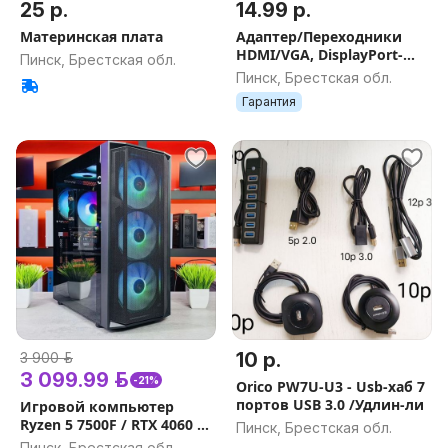
25 р.
14.99 р.
Материнская плата
Адаптер/Переходники
HDMI/VGA, DisplayPort-
Пинск, Брестская обл.
VGA, HDMI-DVI, DVI -
Пинск, Брестская обл.
HDMI, VGA-HDMI
Гарантия
10 р.
3 900 р.
3 099.99 р.
-21%
Orico PW7U-U3 - Usb-хаб 7
портов USB 3.0 /Удлин-ли
Игровой компьютер
Ryzen 5 7500F / RTX 4060 Ti
Пинск, Брестская обл.
/ DDR5 32GB, 16GB / SSD
Пинск, Брестская обл.