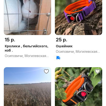
15 р.
25 р.
Кролики , бельгийского,
Ошейник
нзб .
Осиповичи, Могилевская
Осиповичи, Могилевская
обл.
обл.