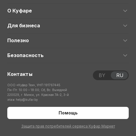
О Куфаре
Для бизнеса
Полезно
Безопасность
Контакты
BY
RU
ООО «Куфар Тех», УНП 191767445
Пн-Пт: 10:00 – 18:00; Сб, Вс: Выходной
220029, г. Минск, ул. Красная 7А-2, 3-й
этаж
help@kufar.by
Помощь
Защита прав потребителей сервиса Куфар Маркет