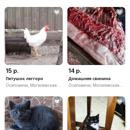
обл.
обл.
15 р.
14 р.
Петушок леггорн
Домашняя свинина
Осиповичи, Могилевская
Осиповичи, Могилевская
обл.
обл.