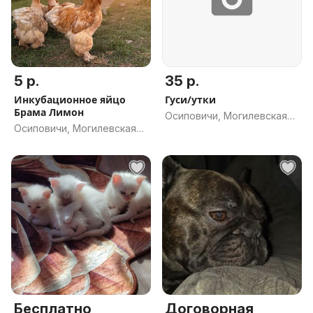
5 р.
35 р.
Инкубационное яйцо
Гуси/утки
Брама Лимон
Осиповичи, Могилевская
Осиповичи, Могилевская
обл.
обл.
Бесплатно
Договорная