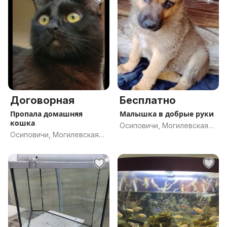
Договорная
Бесплатно
Пропала домашняя
Малышка в добрые руки
кошка
Осиповичи, Могилевская
Осиповичи, Могилевская
обл.
обл.