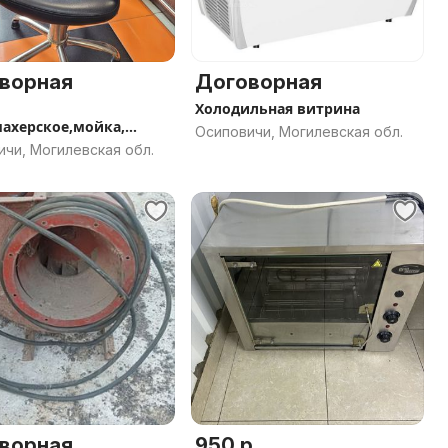
ворная
Договорная
Холодильная витрина
ахерское,мойка,
Осиповичи, Могилевская обл.
а
чи, Могилевская обл.
ворная
950 р.