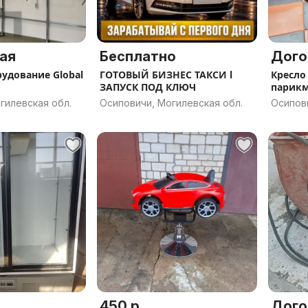
ая
Бесплатно
Дого
рудование Global
ГОТОВЫЙ БИЗНЕС ТАКСИ l
Кресло
ЗАПУСК ПОД КЛЮЧ
парикм
тележк
гилевская обл.
Осиповичи, Могилевская обл.
Осипови
450 р.
Дого