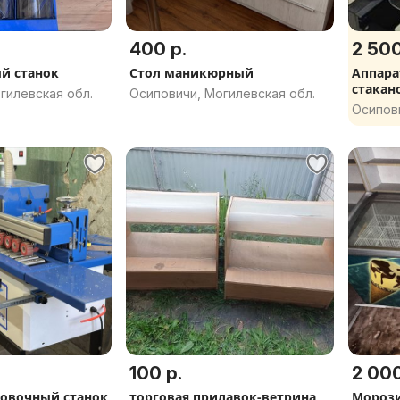
400 р.
2 500
й станок
Стол маникюрный
Аппара
стакан
гилевская обл.
Осиповичи, Могилевская обл.
Осипови
100 р.
2 000
овочный станок
торговая прилавок-ветрина
Морози