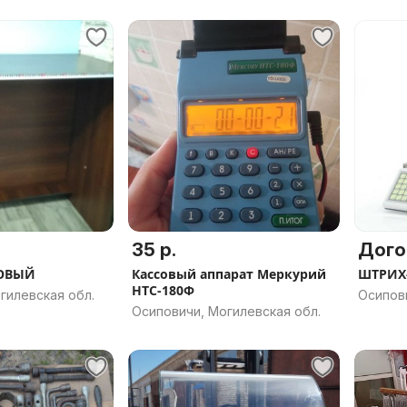
35 р.
Дого
ГОВЫЙ
Кассовый аппарат Меркурий
ШТРИХ-
НТС-180Ф
гилевская обл.
Осипови
Осиповичи, Могилевская обл.