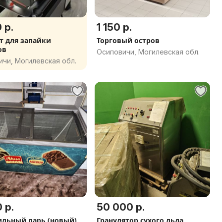
 р.
1 150 р.
т для запайки
Торговый остров
ов
Осиповичи, Могилевская обл.
чи, Могилевская обл.
 р.
50 000 р.
льный ларь (новый)
Гранулятор сухого льда