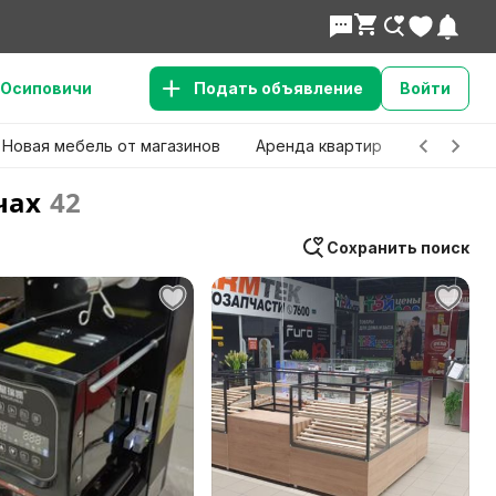
Осиповичи
Подать объявление
Войти
Новая мебель от магазинов
Аренда квартир
Детские 
чах
42
Сохранить поиск