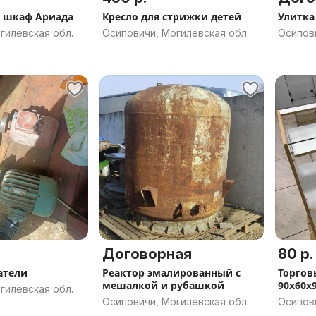
 шкаф Ариада
Кресло для стрижки детей
Улитка
гилевская обл.
Осиповичи, Могилевская обл.
Осипови
Договорная
80 р.
атели
Реактор эмалированный с
Торгов
мешалкой и рубашкой
90x60x9
гилевская обл.
Осиповичи, Могилевская обл.
Осипови