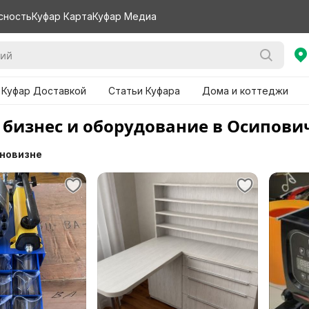
сность
Куфар Карта
Куфар Медиа
 Куфар Доставкой
Статьи Куфара
Дома и коттеджи
 бизнес и оборудование в Осипови
 новизне