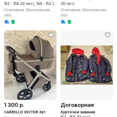
152 - 158 (12 лет), 146 - 152 (11
(10 лет)
лет)
Осиповичи, Могилевская
Осиповичи, Могилевская
обл.
обл.
1 300 р.
Договорная
CARRELLO VECTOR 2в1
Курточки зимние
152 - 158 (12 лет)