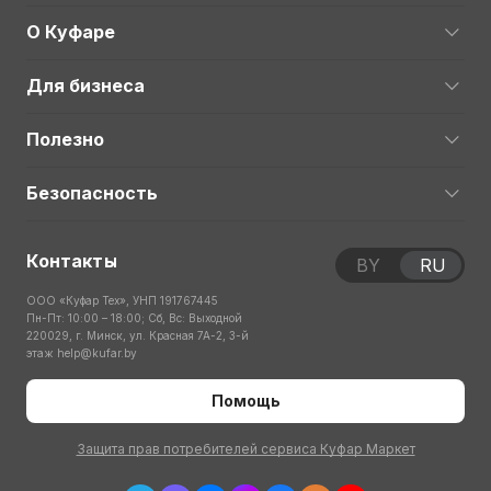
О Куфаре
Для бизнеса
Полезно
Безопасность
Контакты
BY
RU
ООО «Куфар Тех», УНП 191767445
Пн-Пт: 10:00 – 18:00; Сб, Вс: Выходной
220029, г. Минск, ул. Красная 7А-2, 3-й
этаж
help@kufar.by
Помощь
Защита прав потребителей сервиса Куфар Маркет