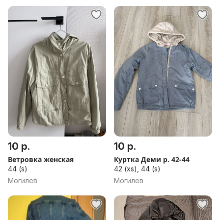
10 р.
10 р.
Ветровка женская
Куртка Деми р. 42-44
44 (s)
42 (xs), 44 (s)
Могилев
Могилев