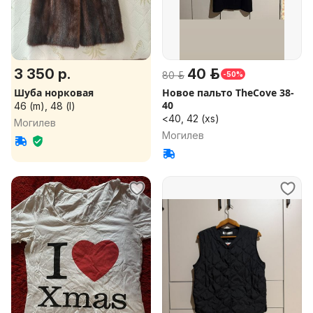
3 350 р.
40 р.
80 р.
-50%
Шуба норковая
Новое пальто TheCove 38-
40
46 (m), 48 (l)
<40, 42 (xs)
Могилев
Могилев