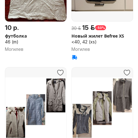
10 р.
15 р.
30 р.
-50%
футболка
Новый жилет Befree XS
46 (m)
<40, 42 (xs)
Могилев
Могилев