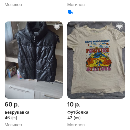
Могилев
Могилев
60 р.
10 р.
Безрукавка
Футболка
46 (m)
42 (xs)
Могилев
Могилев