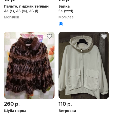
Пальто, пиджак тёплый
Байка
44 (s), 46 (m), 48 (l)
54 (xxxl)
Могилев
Могилев
260 р.
110 р.
Шуба норка
Ветровка