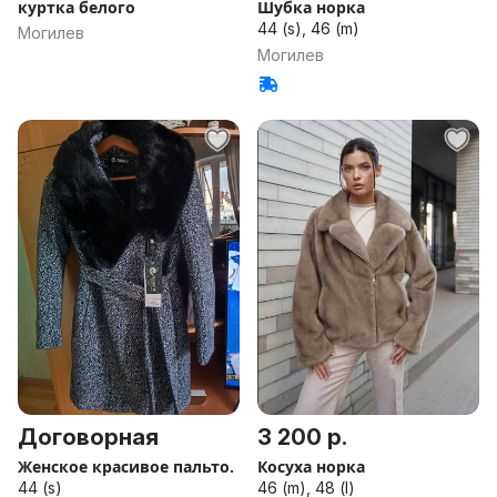
куртка белого
Шубка норка
44 (s), 46 (m)
Могилев
Могилев
Договорная
3 200 р.
Женское красивое пальто.
Косуха норка
44 (s)
46 (m), 48 (l)