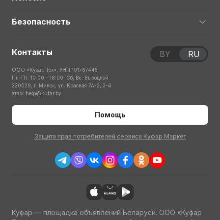
Безопасность
Контакты
BY
RU
ООО «Куфар Тех», УНП 191767445
Пн-Пт: 10:00 – 18:00; Сб, Вс: Выходной
220029, г. Минск, ул. Красная 7А-2, 3-й
этаж
help@kufar.by
Помощь
Защита прав потребителей сервиса Куфар Маркет
Куфар — площадка объявлений Беларуси. ООО «Куфар