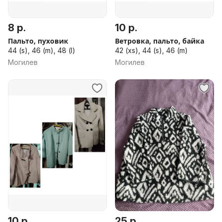
8 р.
10 р.
Пальто, пуховик
Ветровка, пальто, байка
44 (s), 46 (m), 48 (l)
42 (xs), 44 (s), 46 (m)
Могилев
Могилев
10 р.
25 р.