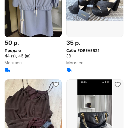
50 р.
35 р.
Продаю
Сабо FOREVER21
44 (s), 46 (m)
38
Могилев
Могилев