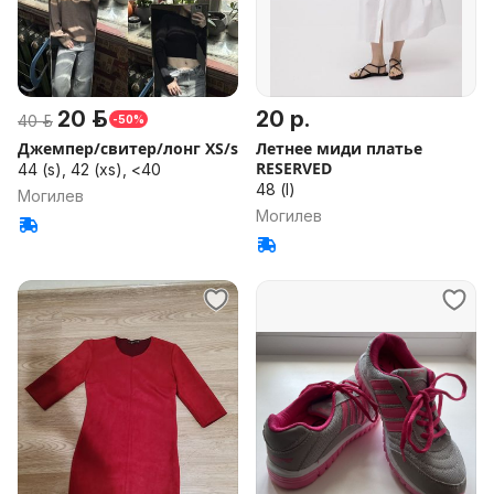
20 р.
20 р.
40 р.
-50%
Джемпер/свитер/лонг XS/s
Летнее миди платье
RESERVED
44 (s), 42 (xs), <40
48 (l)
Могилев
Могилев