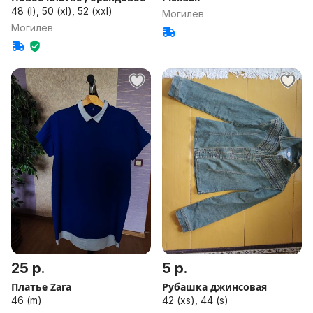
48 (l), 50 (xl), 52 (xxl)
Могилев
Могилев
25 р.
5 р.
Платье Zara
Рубашка джинсовая
46 (m)
42 (xs), 44 (s)