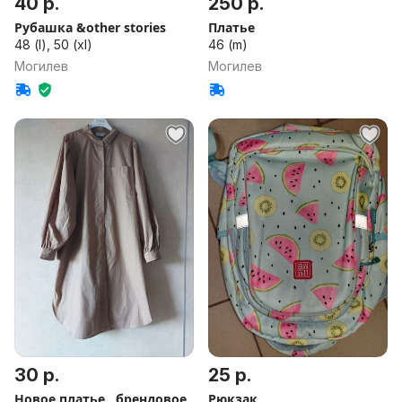
40 р.
250 р.
Рубашка &other stories
Платье
48 (l), 50 (xl)
46 (m)
Могилев
Могилев
30 р.
25 р.
Новое платье , брендовое
Рюкзак