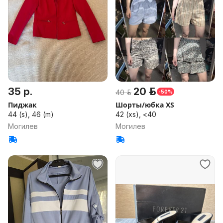
35 р.
20 р.
40 р.
-50%
Пиджак
Шорты/юбка XS
44 (s), 46 (m)
42 (xs), <40
Могилев
Могилев