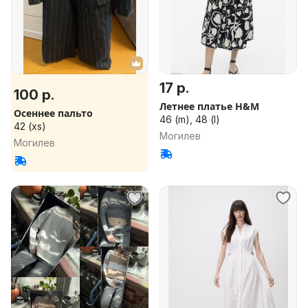
17 р.
100 р.
Летнее платье H&M
Осеннее пальто
46 (m), 48 (l)
42 (xs)
Могилев
Могилев