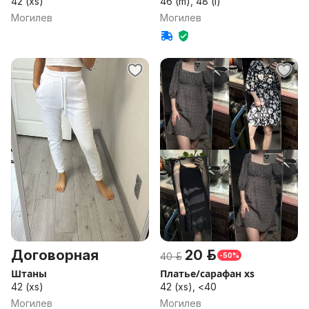
42 (xs)
46 (m), 48 (l)
Могилев
Могилев
Договорная
20 р.
40 р.
-50%
Штаны
Платье/сарафан xs
42 (xs)
42 (xs), <40
Могилев
Могилев