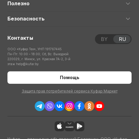
Полезно
Безопасность
Контакты
BY
RU
ООО «Куфар Тех», УНП 191767445
Пн-Пт: 10:00 – 18:00; Сб, Вс: Выходной
220029, г. Минск, ул. Красная 7А-2, 3-й
этаж
help@kufar.by
Помощь
Защита прав потребителей сервиса Куфар Маркет