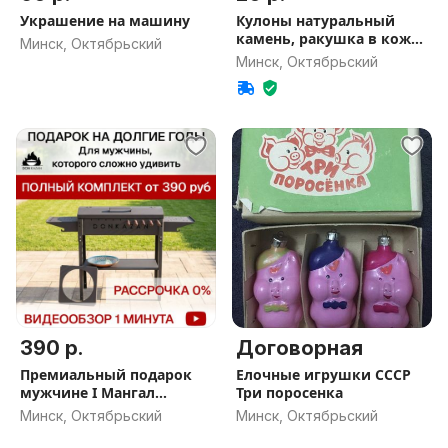
Украшение на машину
Кулоны натуральный
камень, ракушка в коже
Минск, Октябрьский
ЗА ВСЕ
Минск, Октябрьский
390 р.
Договорная
Премиальный подарок
Елочные игрушки СССР
мужчине I Мангал
Три поросенка
DonKazan СМАЧНЫЙ I
Минск, Октябрьский
Минск, Октябрьский
Полный комплект I
Доставка бесплатно