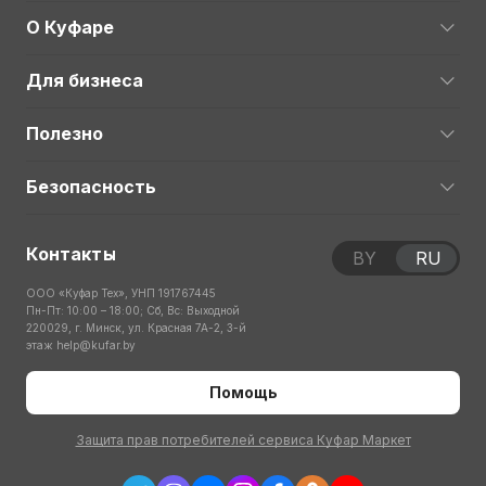
О Куфаре
Для бизнеса
Полезно
Безопасность
Контакты
BY
RU
ООО «Куфар Тех», УНП 191767445
Пн-Пт: 10:00 – 18:00; Сб, Вс: Выходной
220029, г. Минск, ул. Красная 7А-2, 3-й
этаж
help@kufar.by
Помощь
Защита прав потребителей сервиса Куфар Маркет