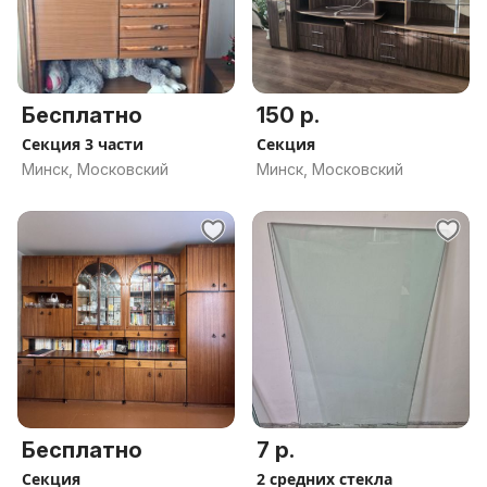
Бесплатно
150 р.
Секция 3 части
Секция
Минск, Московский
Минск, Московский
Бесплатно
7 р.
Секция
2 средних стекла