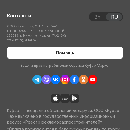
Контакты
BY
RU
ООО «Куфар Тех», УНП 191767445
Пн-Пт: 10:00 – 18:00; Сб, Вс: Выходной
220029, г. Минск, ул. Красная 7А-2, 3-й
этаж
help@kufar.by
Помощь
Защита прав потребителей сервиса Куфар Маркет
Куфар — площадка объявлений Беларуси. ООО «Куфар
Тех» включено в государственный информационный
ресурс «Реестр рекламораспространителей»
*Оплата производится в белорусских рублях по курсу