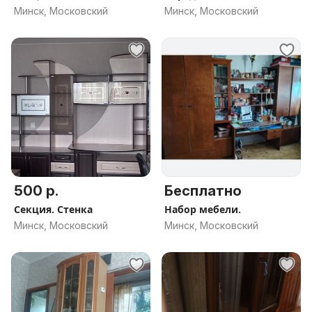
Минск, Московский
Минск, Московский
500 р.
Бесплатно
Секция. Стенка
Набор мебели.
Минск, Московский
Минск, Московский