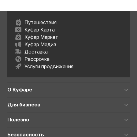
Путешествия
Куфар Карта
Куфар Маркет
Куфар Медиа
Доставка
Рассрочка
Услуги продвижения
О Куфаре
Для бизнеса
Полезно
Безопасность