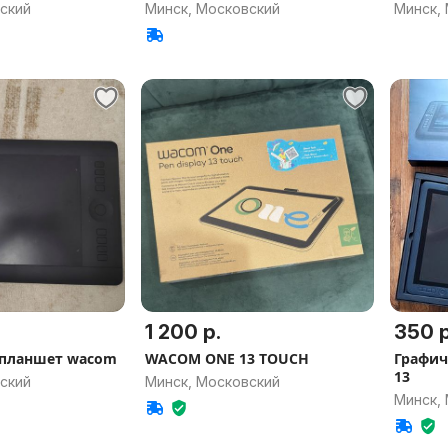
ский
Минск, Московский
Минск,
1 200 р.
350 р
 планшет wacom
WACOM ONE 13 TOUCH
Графич
13
ский
Минск, Московский
Минск,