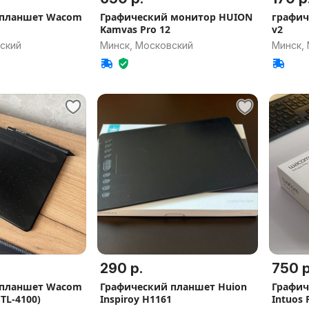
 планшет Wacom
Графический монитор HUION
графич
Kamvas Pro 12
v2
ский
Минск, Московский
Минск,
290 р.
750 р
 планшет Wacom
Графический планшет Huion
Графич
CTL-4100)
Inspiroy H1161
Intuos 