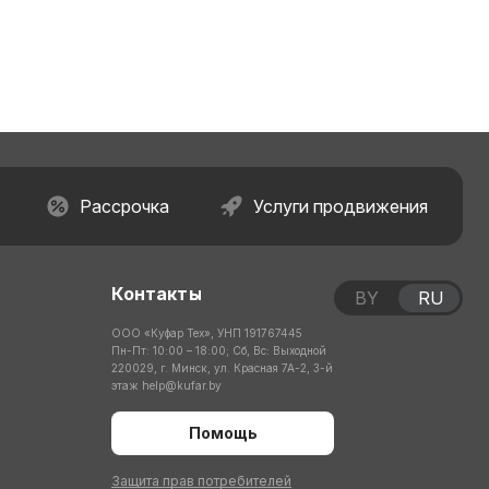
Рассрочка
Услуги продвижения
Контакты
BY
RU
ООО «Куфар Тех», УНП 191767445
Пн-Пт: 10:00 – 18:00; Сб, Вс: Выходной
220029, г. Минск, ул. Красная 7А-2, 3-й
этаж
help@kufar.by
Помощь
Защита прав потребителей