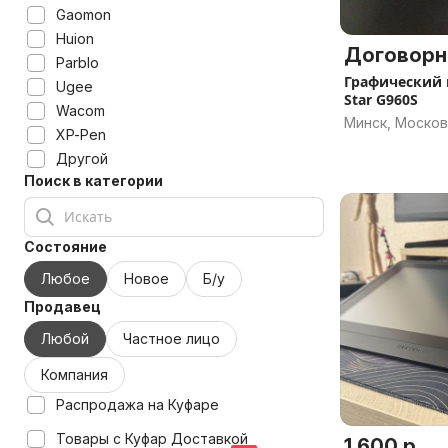
Gaomon
Huion
Договорн
Parblo
Графический 
Ugee
Star G960S
Wacom
Минск, Москов
XP-Pen
Другой
Поиск в категории
Состояние
Любое
Новое
Б/у
Продавец
Любой
Частное лицо
Компания
Распродажа на Куфаре
Товары с Куфар Доставкой
1 600 р.