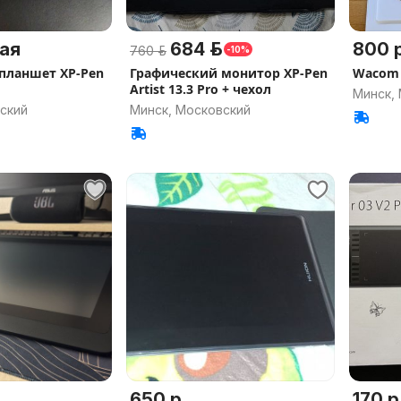
ая
684 р.
800 р
760 р.
-10%
планшет XP-Pen
Графический монитор XP-Pen
Wacom 
Artist 13.3 Pro + чехол
Минск,
ский
Минск, Московский
650 р.
170 р