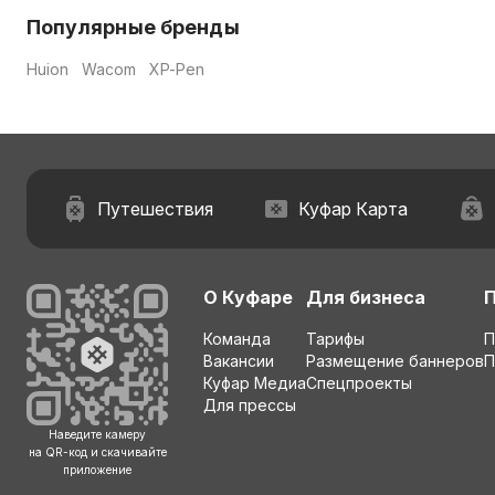
Популярные бренды
Huion
Wacom
XP-Pen
Путешествия
Куфар Карта
О Куфаре
Для бизнеса
Команда
Тарифы
П
Вакансии
Размещение баннеров
П
Куфар Медиа
Спецпроекты
Для прессы
Наведите камеру
на QR-код и скачивайте
приложение