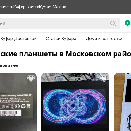
сность
Куфар Карта
Куфар Медиа
 Куфар Доставкой
Статьи Куфара
Дома и коттеджи
ские планшеты в Московском рай
 новизне