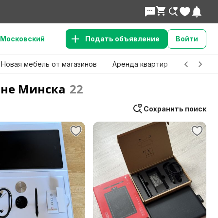
Московский
Подать объявление
Войти
Новая мебель от магазинов
Аренда квартир
Детские 
оне Минска
22
Сохранить поиск