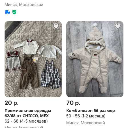
месяцев), 68 - 74 (6-8
Минск, Московский
месяцев), 74 - 80 (8-12
месяцев)
20 р.
70 р.
Премиальная одежды
Комбинезон 56 размер
62/68 от СHICCO, MEX
50 - 56 (1-2 месяца)
62 - 68 (4-5 месяцев)
Минск, Московский
Минск, Московский