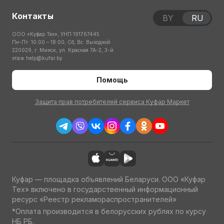
Контакты
BY
RU
ООО «Куфар Тех», УНП 191767445
Пн-Пт: 10:00 – 18:00; Сб, Вс: Выходной
220029, г. Минск, ул. Красная 7А-2, 3-й
этаж
help@kufar.by
Помощь
Защита прав потребителей сервиса Куфар Маркет
Куфар — площадка объявлений Беларуси. ООО «Куфар
Тех» включено в государственный информационный
ресурс «Реестр рекламораспространителей»
*Оплата производится в белорусских рублях по курсу
НБ РБ.