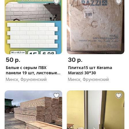
50 р.
30 р.
Белые с серым ПВХ
Плитка15 шт Kerama
панели 19 шт, листовые.
Marazzi 30*30
96х48.
Минск, Фрунзенский
Минск, Фрунзенский