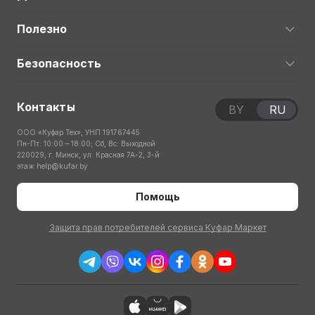
Полезно
Безопасность
Контакты
BY
RU
ООО «Куфар Тех», УНП 191767445
Пн-Пт: 10:00 – 18:00; Сб, Вс: Выходной
220029, г. Минск, ул. Красная 7А-2, 3-й
этаж
help@kufar.by
Помощь
Защита прав потребителей сервиса Куфар Маркет