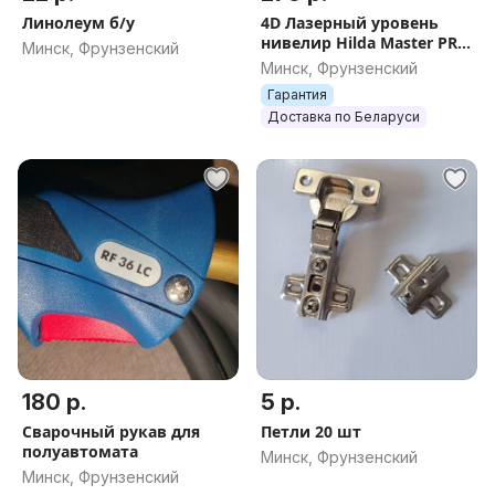
Линолеум б/у
4D Лазерный уровень
нивелир Hilda Master PRO
Минск, Фрунзенский
360GX самонивелир 16
Минск, Фрунзенский
зелёных лучей лазер
Гарантия
нивилир
Доставка по Беларуси
180 р.
5 р.
Сварочный рукав для
Петли 20 шт
полуавтомата
Минск, Фрунзенский
Минск, Фрунзенский