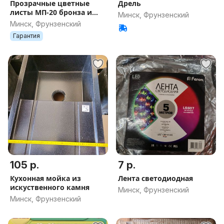
Прозрачные цветные
Дрель
листы МП-20 бронза и
Минск, Фрунзенский
серый по 2метра из
Минск, Фрунзенский
монолитного
Гарантия
поликарбоната
105 р.
7 р.
Кухонная мойка из
Лента светодиодная
искуственного камня
Минск, Фрунзенский
Минск, Фрунзенский