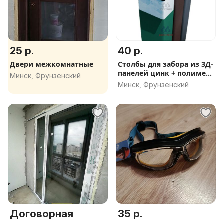
25 р.
40 р.
Двери межкомнатные
Столбы для забора из 3Д-
панелей цинк + полимер
Минск, Фрунзенский
60*40*1,5мм - 2,4м
Минск, Фрунзенский
Договорная
35 р.