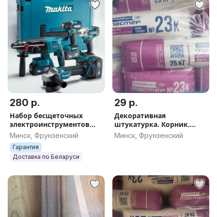
280 р.
29 р.
Набор бесщеточных
Декоративная
электроинструментов
штукатурка. Корник.
4в1 Аналог Makita
Камушковая
Минск, Фрунзенский
Минск, Фрунзенский
Болгарка/Перфоратор/
Гарантия
Гайковёрт/Шуруповёрт
Доставка по Беларуси
21V