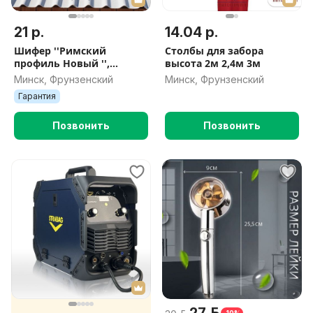
21 р.
14.04 р.
Шифер ''Римский
Столбы для забора
профиль Новый '',
высота 2м 2,4м 3м
1.44×0.925м 5,8мм
Минск, Фрунзенский
Минск, Фрунзенский
неокрашенный
Гарантия
Позвонить
Позвонить