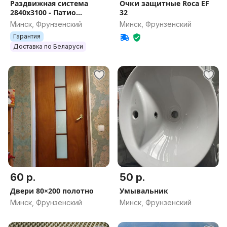
Раздвижная система
Очки защитные Roca EF
2840х3100 - Патио
32
Salamander с фурнитурой
Минск, Фрунзенский
Минск, Фрунзенский
Roto Patio
Гарантия
Доставка по Беларуси
60 р.
50 р.
Двери 80×200 полотно
Умывальник
Минск, Фрунзенский
Минск, Фрунзенский