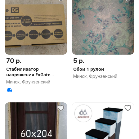
70 р.
5 р.
Стабилизатор
Обои 1 рулон
напряжения ExGate
Минск, Фрунзенский
Master Turbo AVS-50
Минск, Фрунзенский