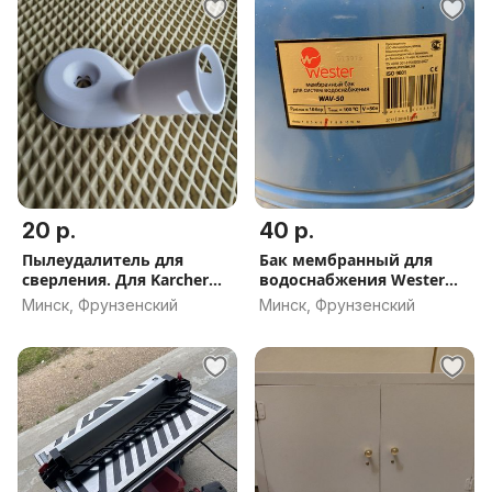
20 р.
40 р.
Пылеудалитель для
Бак мембранный для
сверления. Для Karcher
водоснабжения Wester
WD 3
WAV 50
Минск, Фрунзенский
Минск, Фрунзенский