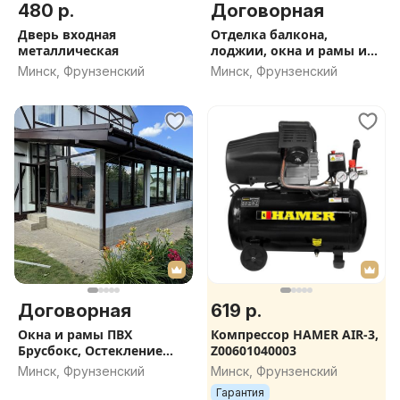
480 р.
Договорная
Дверь входная
Отделка балкона,
металлическая
лоджии, окна и рамы из
ПВХ и алюминия.
Минск, Фрунзенский
Минск, Фрунзенский
Договорная
619 р.
Окна и рамы ПВХ
Компрессор HAMER AIR-3,
Брусбокс, Остекление
Z00601040003
Террас, Дач , Домов
Минск, Фрунзенский
Минск, Фрунзенский
Гарантия