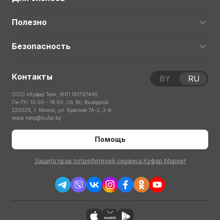
Полезно
Безопасность
Контакты
BY
RU
ООО «Куфар Тех», УНП 191767445
Пн-Пт: 10:00 – 18:00; Сб, Вс: Выходной
220029, г. Минск, ул. Красная 7А-2, 3-й
этаж
help@kufar.by
Помощь
Защита прав потребителей сервиса Куфар Маркет