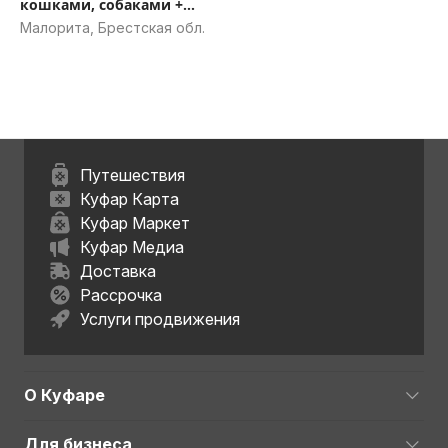
кошками, собаками +
игрушки
Малорита, Брестская обл.
Путешествия
Куфар Карта
Куфар Маркет
Куфар Медиа
Доставка
Рассрочка
Услуги продвижения
О Куфаре
Для бизнеса