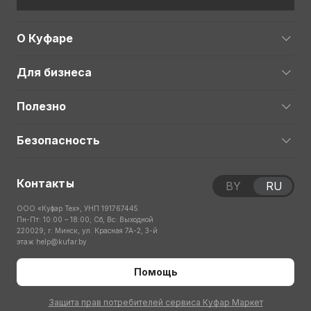
О Куфаре
Для бизнеса
Полезно
Безопасность
Контакты
BY
RU
ООО «Куфар Тех», УНП 191767445
Пн-Пт: 10:00 – 18:00; Сб, Вс: Выходной
220029, г. Минск, ул. Красная 7А-2, 3-й
этаж
help@kufar.by
Помощь
Защита прав потребителей сервиса Куфар Маркет