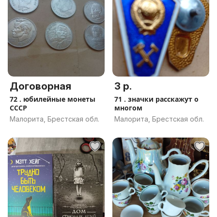
Договорная
3 р.
72 . юбилейные монеты
71 . значки расскажут о
СССР
многом
Малорита, Брестская обл.
Малорита, Брестская обл.