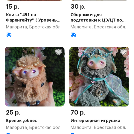
15 р.
30 р.
Книга ''451 по
Сборники для
Фаренгейту'' ( Уровень
подготовки к ЦЭ/ЦТ по
Intermediate
англ. языку
Малорита, Брестская обл.
Малорита, Брестская обл.
25 р.
70 р.
Брелок ,обвес
Интерьерная игрушка
Малорита, Брестская обл.
Малорита, Брестская обл.