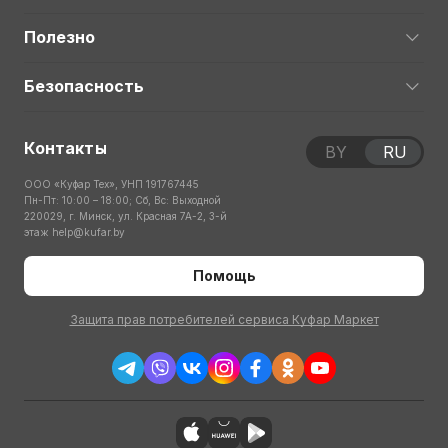
Полезно
Безопасность
Контакты
BY
RU
ООО «Куфар Тех», УНП 191767445
Пн-Пт: 10:00 – 18:00; Сб, Вс: Выходной
220029, г. Минск, ул. Красная 7А-2, 3-й
этаж
help@kufar.by
Помощь
Защита прав потребителей сервиса Куфар Маркет