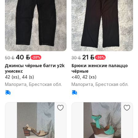
40 р.
21 р.
50 р.
30 р.
-20%
-30%
Джинсы чёрные багги y2k
Брюки женские палаццо
унисекс
чёрные
42 (xs), 44 (s)
<40, 42 (xs)
Малорита, Брестская обл.
Малорита, Брестская обл.