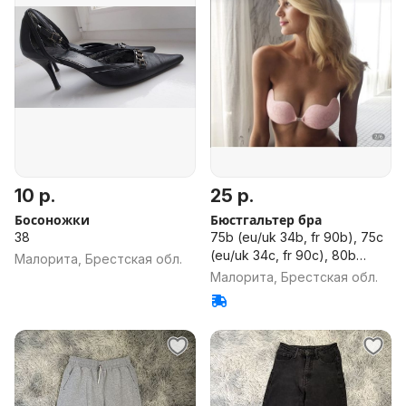
10 р.
25 р.
Босоножки
Бюстгальтер бра
38
75b (eu/uk 34b, fr 90b), 75c
(eu/uk 34c, fr 90c), 80b
Малорита, Брестская обл.
(eu/uk 36b, fr 95b), 80c
Малорита, Брестская обл.
(eu/uk 36c, fr 95c)