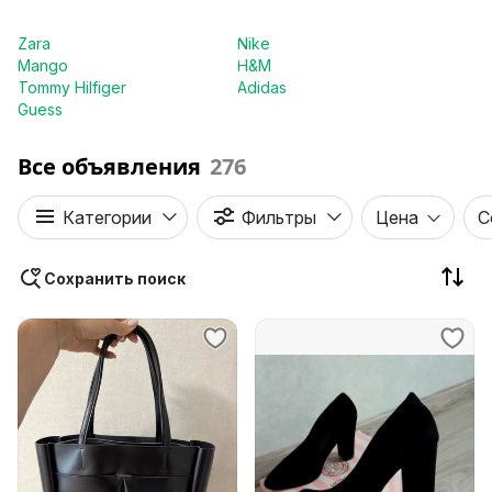
Zara
Nike
Mango
H&M
Tommy Hilfiger
Adidas
Guess
Все объявления
276
Категории
Фильтры
Цена
С
Сохранить поиск