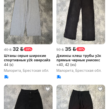
32 р.
35 р.
40 р.
50 р.
-20%
-30%
Штаны серые широкие
Джинсы клеш трубы у2к
спортивные y2k оверсайз
прямые черные унисекс
44 (s)
<40, 42 (xs)
Малорита, Брестская обл.
Малорита, Брестская обл.