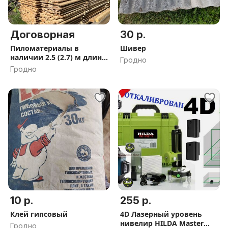
Договорная
30 р.
Пиломатериалы в
Шивер
наличии 2.5 (2.7) м длина,
Гродно
любой размер на заказ
Гродно
до 9м.
10 р.
255 р.
Клей гипсовый
4D Лазерный уровень
нивелир HILDA Master
Гродно