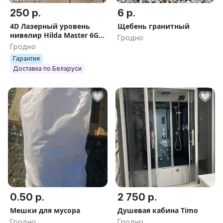
250 р.
6 р.
4D Лазерный уровень
Щебень гранитный
нивелир Hilda Master 6GX
Гродно
нивилир лазер зелёный
Гродно
луч самонивелир
Гарантия
Доставка по Беларуси
0.50 р.
2 750 р.
Мешки для мусора
Душевая кабина Тimo
Гродно
Гродно