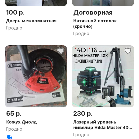
100 р.
Договорная
Дверь межкомнатная
Натяжной потолок
(срочно)
Гродно
Гродно
65 р.
230 р.
Кожух Диолд
Лазерный уровень
нивелир Hilda Master 4D
Гродно
4GX нивилир лазер
Гродно
зеленый самонивелир 16