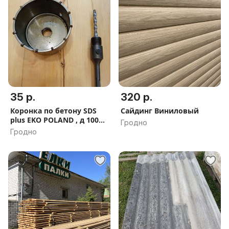
35 р.
320 р.
Коронка по бетону SDS
Сайдинг Виниловый
plus EKO POLAND , д 100
Гродно
мм
Гродно