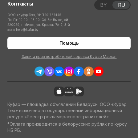
Контакты
BY
RU
ООО «Куфар Тех», УНП 191767445
Пн-Пт: 10:00 – 18:00; Сб, Вс: Выходной
220029, г. Минск, ул. Красная 7А-2, 3-й
этаж
help@kufar.by
Помощь
Защита прав потребителей сервиса Куфар Маркет
Куфар — площадка объявлений Беларуси. ООО «Куфар
Тех» включено в государственный информационный
ресурс «Реестр рекламораспространителей»
*Оплата производится в белорусских рублях по курсу
НБ РБ.