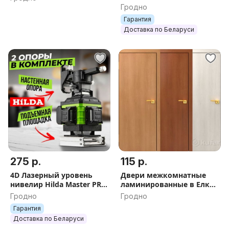
ScanFull 16 линий яркий
Гродно
зелёный лазер нивилир
Гарантия
Доставка по Беларуси
275 р.
115 р.
4D Лазерный уровень
Двери межкомнатные
нивелир Hilda Master PRO
ламинированные в Елки-
360GX самонивелир 16
палки.
Гродно
Гродно
зелёных лучей нивилир
Гарантия
лазер
Доставка по Беларуси