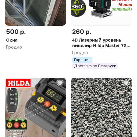
500 р.
260 р.
Окна
4D Лазерный уровень
нивелир Hilda Master 7GX
Гродно
самонивелир 16 зелёных
Гродно
лучей нивилир лазер
Гарантия
Доставка по Беларуси