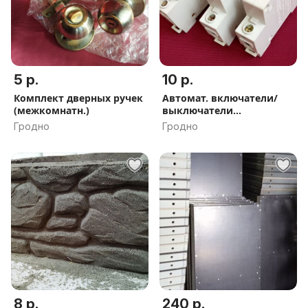
5 р.
10 р.
Комплект дверных ручек
Автомат. включатели/
(межкомнатн.)
выключатели
сверхтоков(лоты)
Гродно
Гродно
8 р.
240 р.