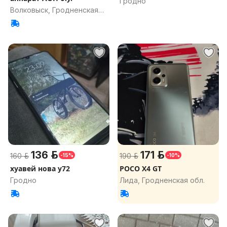
Гродно
Волковыск, Гродненская
обл.
136 р.
171 р.
160 р.
190 р.
-15%
-10%
хуавей нова у72
РОСО X4 GT
Гродно
Лида, Гродненская обл.