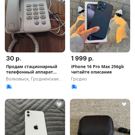
30 р.
1 999 р.
Продам стационарный
iPhone 16 Pro Max 256gb
телефонный аппарат
читайте описание
Самсунг б/у
Волковыск, Гродненская
Гродно
обл.