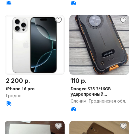
2 200 р.
110 р.
iPhone 16 pro
Doogee S35 3/16GB
ударопрочный
Гродно
водонепроницаемый
Слоним, Гродненская обл.