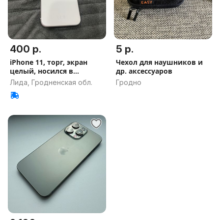
400 р.
5 р.
iPhone 11, торг, экран
Чехол для наушников и
целый, носился в
др. аксессуаров
защитке
Лида, Гродненская обл.
Гродно