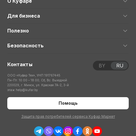
О Куфаре
Для бизнеса
Полезно
Безопасность
Контакты
BY
RU
ООО «Куфар Тех», УНП 191767445
Пн-Пт: 10:00 – 18:00; Сб, Вс: Выходной
220029, г. Минск, ул. Красная 7А-2, 3-й
этаж
help@kufar.by
Помощь
Защита прав потребителей сервиса Куфар Маркет