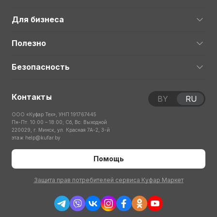
Для бизнеса
Полезно
Безопасность
Контакты
BY
RU
ООО «Куфар Тех», УНП 191767445
Пн-Пт: 10:00 – 18:00; Сб, Вс: Выходной
220029, г. Минск, ул. Красная 7А-2, 3-й
этаж
help@kufar.by
Помощь
Защита прав потребителей сервиса Куфар Маркет