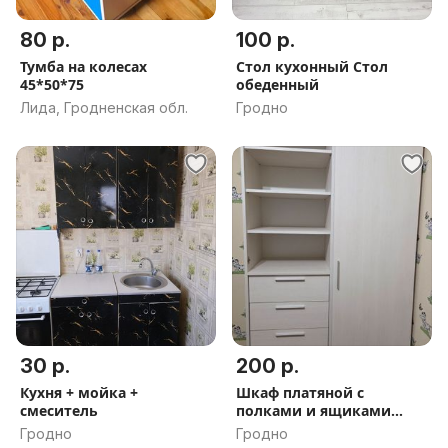
80 р.
100 р.
Тумба на колесах
Стол кухонный Стол
45*50*75
обеденный
Лида, Гродненская обл.
Гродно
30 р.
200 р.
Кухня + мойка +
Шкаф платяной с
смеситель
полками и ящиками
(светлый)
Гродно
Гродно