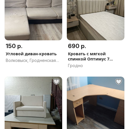
150 р.
690 р.
Угловой диван-кровать
Кровать с мягкой
спинкой Оптимус 7
Волковыск, Гродненская
новая,доставка по РБ.
Гродно
обл.