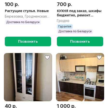
100 р.
700 р.
Растущие стулья. Новые
КУХНЯ под заказ, шкафы
бюджетно, ремонт
Березовка, Гродненская
мебели
Гродно
обл.
Доставка по Беларуси
Гарантия
Доставка по Беларуси
Позвонить
Позвонить
40 р.
1 000 р.