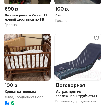
690 р.
100 р.
Диван-кровать Сиена 11
Стол
новый ,доставка по РБ
Гродно
Гродно
100 р.
Договорная
Кроватка -люлька
Матрас против
пролежневы трубчаты с
Лида, Гродненская обл.
запасным трубк
Волковыск, Гродненская