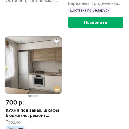
Островец, Гродненская
Березовка, Гродненская
обл.
обл.
Доставка по Беларуси
Позвонить
700 р.
КУХНЯ под заказ, шкафы
бюджетно, ремонт
мебели
Гродно
Гарантия