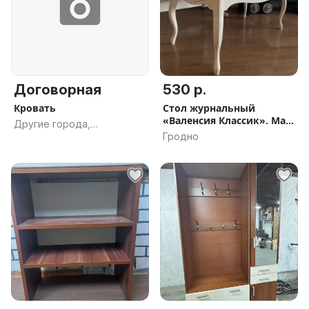
Договорная
530 р.
Кровать
Стол журнальный
«Валенсия Классик». Мас.
Другие города,
березы
Гродно
Гродненская обл.