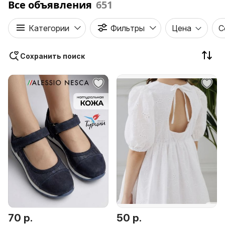
Все объявления
651
Категории
Фильтры
Цена
С
Сохранить поиск
70 р.
50 р.