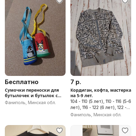
Бесплатно
7 р.
Сумочки переноски для
Кордиган, кофта, мастерка
бутылочек и бутылок с
на 5-9 лет.
водой
104 - 110 (5 лет), 110 - 116 (5-6
Фаниполь, Минская обл.
лет), 116 - 122 (6 лет), 122 -
128 (7 лет), 128 - 134 (8 лет),
Фаниполь, Минская обл.
134 - 140 (9 лет)