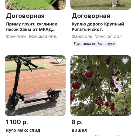
Договорная
Договорная
Приму грунт, суглинок,
Куплю дорого Крупный
песок 25км от МКАД
Рогатый скот.
Дзержинское направ...
Фаниполь, Минская обл.
Фаниполь, Минская обл.
Доставка по Беларуси
1 100 р.
8 р.
куго макс спид
Вишня