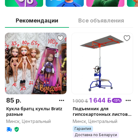
Рекомендации
Все объявления
85 р.
1 644 р.
1 900 р.
-13%
Кукла братц куклы Bratz
Подъемник для
разные
гипсокартонных листов
DLT PLAC 450 (он же EDMA
Минск, Центральный
Минск, Центральный
PLAC 450), арт.0153
Гарантия
Доставка по Беларуси