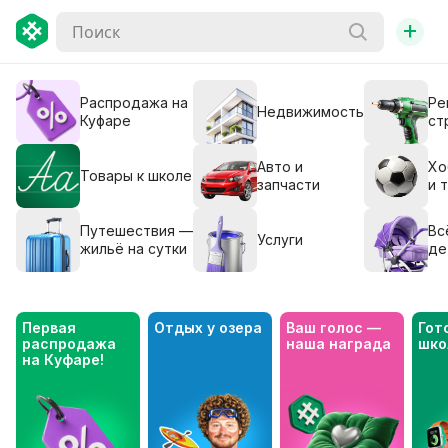
+
Распродажа на
Ре
Недвижимость
Куфаре
ст
Авто и
Хо
Товары к школе
запчасти
и 
Путешествия —
Вс
Услуги
жильё на сутки
де
Первая 
Отдых у озера
Ваш голос — 
Гото
распродажа 
наша награда
шко
на Куфаре!