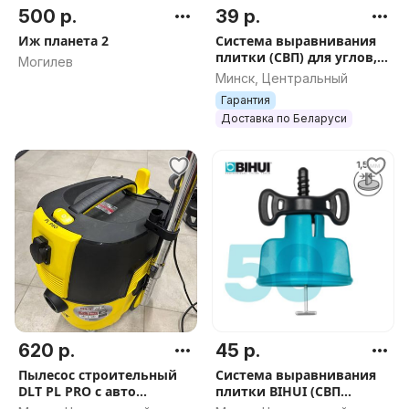
500 р.
39 р.
Иж планета 2
Система выравнивания
плитки (СВП) для углов,
Могилев
30 штук, арт.2350
Минск, Центральный
Гарантия
Доставка по Беларуси
620 р.
45 р.
Пылесос строительный
Система выравнивания
DLT PL PRO с авто
плитки BIHUI (СВП
очисткой, арт. 0792
многоразовая), 1,5мм,