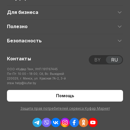
Для бизнеса
Полезно
Безопасность
Контакты
BY
RU
ООО «Куфар Тех», УНП 191767445
Пн-Пт: 10:00 – 18:00; Сб, Вс: Выходной
220029, г. Минск, ул. Красная 7А-2, 3-й
этаж
help@kufar.by
Помощь
Защита прав потребителей сервиса Куфар Маркет