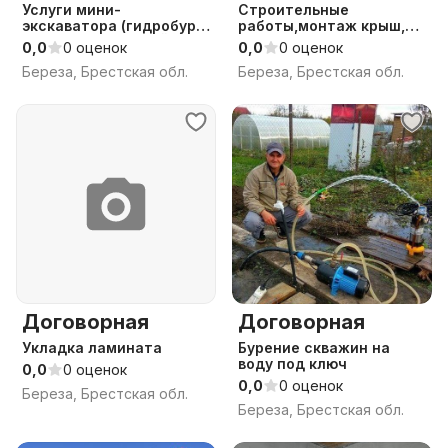
Услуги мини-
Строительные
экскаватора (гидробур
работы,монтаж крыш,
гидромолот) в БЕРЁЗЕ
доборные элементы
0,0
0 оценок
0,0
0 оценок
Береза, Брестская обл.
Береза, Брестская обл.
Договорная
Договорная
Укладка ламината
Бурение скважин на
воду под ключ
0,0
0 оценок
0,0
0 оценок
Береза, Брестская обл.
Береза, Брестская обл.