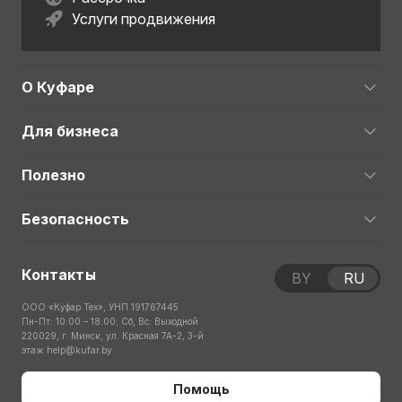
Услуги продвижения
О Куфаре
Для бизнеса
Полезно
Безопасность
Контакты
BY
RU
ООО «Куфар Тех», УНП 191767445
Пн-Пт: 10:00 – 18:00; Сб, Вс: Выходной
220029, г. Минск, ул. Красная 7А-2, 3-й
этаж
help@kufar.by
Помощь