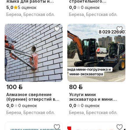
языка для работы и
строительного
общения
инструмента
5,0
5 оценок
0,0
0 оценок
Береза, Брестская обл.
Береза, Брестская обл.
100 р.
80 р.
Алмазное сверление
Услуги мини
(бурение) отверстий в
экскаватора и мини
бетоне. М
погрузчика
0,0
0 оценок
0,0
0 оценок
Береза, Брестская обл.
Береза, Брестская обл.