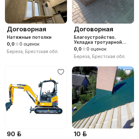
Договорная
Договорная
Натяжные потолки
Благоустройство.
Укладка тротуарной
0,0
0 оценок
плитки. Дренаж,
0,0
0 оценок
Береза, Брестская обл.
ливневка.
Береза, Брестская обл.
90 р.
10 р.