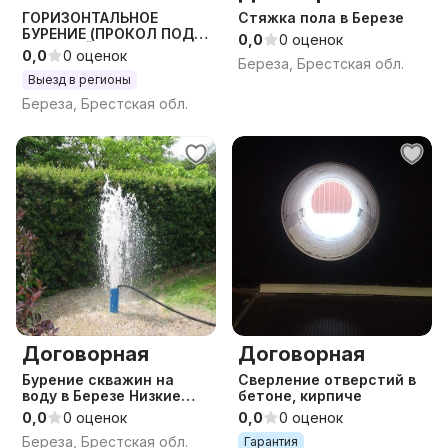
ГОРИЗОНТАЛЬНОЕ
Стяжка пола в Березе
БУРЕНИЕ (ПРОКОЛ ПОД
0,0
0 оценок
ДОРОГОЙ) ГНБ
0,0
0 оценок
Береза, Брестская обл.
Выезд в регионы
Береза, Брестская обл.
Договорная
Договорная
Бурение скважин на
Сверление отверстий в
воду в Березе Низкие
бетоне, кирпиче
цены
0,0
0 оценок
0,0
0 оценок
Береза, Брестская обл.
Гарантия