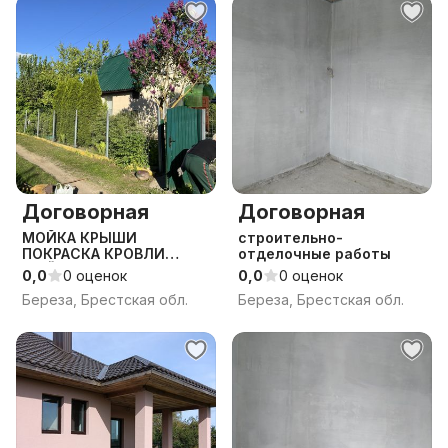
Договорная
Договорная
МОЙКА КРЫШИ
строительно-
ПОКРАСКА КРОВЛИ
отделочные работы
МОЙКА КРЫШ ПОКРАСКА
0,0
0 оценок
0,0
0 оценок
КРЫШ МОЙКА ШИФЕРА
Береза, Брестская обл.
Береза, Брестская обл.