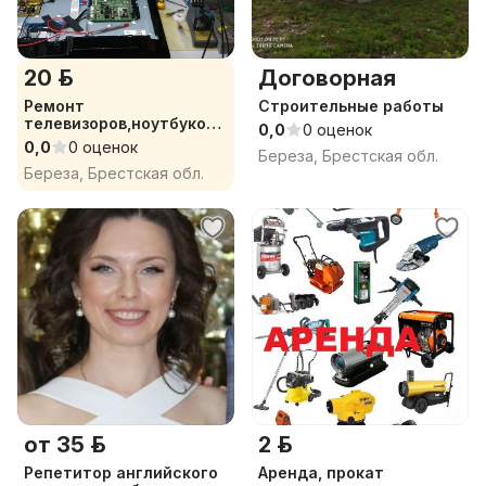
20 р.
Договорная
Ремонт
Строительные работы
телевизоров,ноутбуков,з
0,0
0 оценок
аправка картриджей.
0,0
0 оценок
Береза, Брестская обл.
Береза, Брестская обл.
от 35 р.
2 р.
Репетитор английского
Аренда, прокат