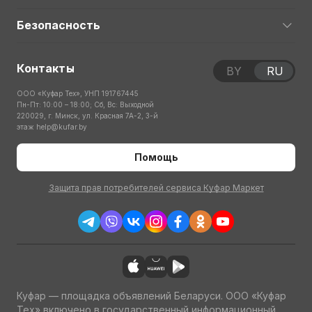
Безопасность
Контакты
BY
RU
ООО «Куфар Тех», УНП 191767445
Пн-Пт: 10:00 – 18:00; Сб, Вс: Выходной
220029, г. Минск, ул. Красная 7А-2, 3-й
этаж
help@kufar.by
Помощь
Защита прав потребителей сервиса Куфар Маркет
Куфар — площадка объявлений Беларуси. ООО «Куфар
Тех» включено в государственный информационный