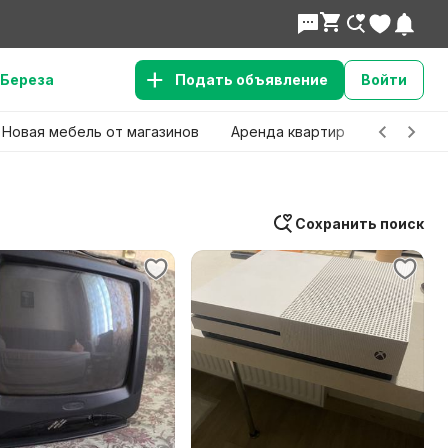
Береза
Подать объявление
Войти
Новая мебель от магазинов
Аренда квартир
Детские 
Сохранить поиск