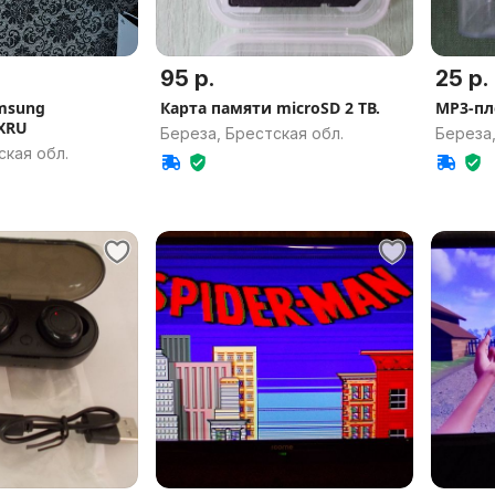
95 р.
25 р.
msung
Карта памяти microSD 2 ТВ.
МР3-пл
XRU
Береза, Брестская обл.
Береза,
ская обл.