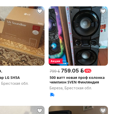
Акция
.
759.05 р.
799 р.
-5%
ар LG SH5A
500 ватт новая проф колонка
чемпион SVEN Финляндия
 Брестская обл.
Береза, Брестская обл.