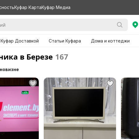
сность
Куфар Карта
Куфар Медиа
 Куфар Доставкой
Статьи Куфара
Дома и коттеджи
ника в Березе
167
 новизне