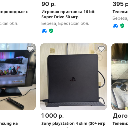
90 р.
395 р
спроводные с
Игровая приставка 16 bit
Телевиз
Super Drive 50 игр.
Береза,
ская обл.
Береза, Брестская обл.
1 000 р.
Дого
msung на
Sony playstation 4 slim (30+ игр
Телеви