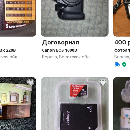
Договорная
400 р
к 220В.
Canon EOS 1000D
фотоап
ская обл.
Береза, Брестская обл.
Береза,