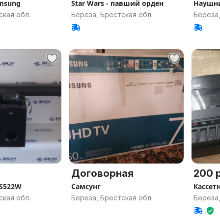
msung
Star Wars - павший орден
Наушн
ская обл.
Береза, Брестская обл.
Береза,
Договорная
200 р
 S522W
Самсунг
Кассетн
ская обл.
Береза, Брестская обл.
Береза,