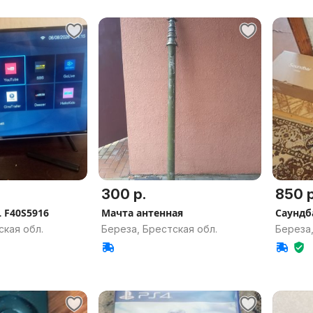
300 р.
850 р
 F40S5916
Мачта антенная
Саундб
ская обл.
Береза, Брестская обл.
Береза,