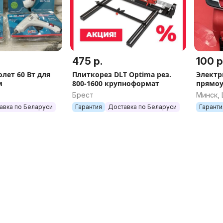
475 р.
100 р
лет 60 Вт для
Плиткорез DLT Optima рез.
Электр
м
800-1600 крупноформат
прямоу
VST-30,
Брест
Минск,
рельеф
авка по Беларуси
Гарантия
Доставка по Беларуси
Гаранти
подкач