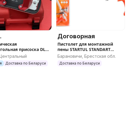
.
Договорная
ическая
Пистолет для монтажной
гольная присоска DLT
пены STARTUL STANDART
 VST-40 для гладкой и
(ST4153) (в комплекте 4
 Центральный
Барановичи, Брестская обл.
ной плитки с АВТО
насадки)
я
Доставка по Беларуси
Доставка по Беларуси