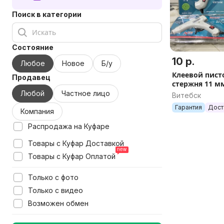
Поиск в категории
Состояние
10 р.
Любое
Новое
Б/у
Клеевой писто
Продавец
стержня 11 м
Любой
Частное лицо
Витебск
Гарантия
Дост
Компания
Распродажа на Куфаре
Товары с Куфар Доставкой
Товары с Куфар Оплатой
Только с фото
Только с видео
Возможен обмен