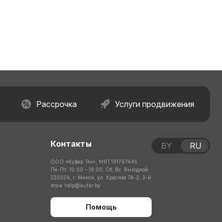
Рассрочка
Услуги продвижения
Контакты
BY
RU
ООО «Куфар Тех», УНП 191767445
Пн-Пт: 10:00 – 18:00; Сб, Вс: Выходной
220029, г. Минск, ул. Красная 7А-2, 3-й
этаж
help@kufar.by
Помощь