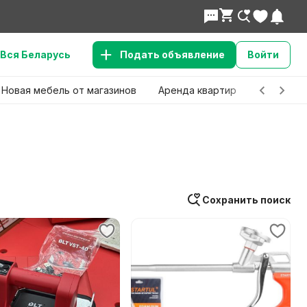
Вся Беларусь
Подать объявление
Войти
Новая мебель от магазинов
Аренда квартир
Детские 
Сохранить поиск