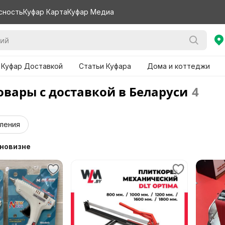
сность
Куфар Карта
Куфар Медиа
 Куфар Доставкой
Статьи Куфара
Дома и коттеджи
овары с доставкой в Беларуси
4
ления
 новизне