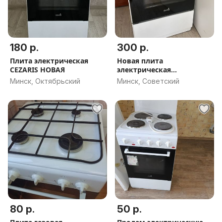
180 р.
300 р.
Плита электрическая
Новая плита
CEZARIS НОВАЯ
электрическая
электроплита cezaris
Минск, Октябрьский
Минск, Советский
80 р.
50 р.