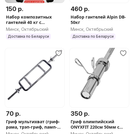
150 р.
460 р.
Набор композитных
Набор гантелей Alpin DB-
гантелей 40 кг с
50кг
соединительным грифом
Минск, Октябрьский
Минск, Октябрьский
Доставка по Беларуси
Доставка по Беларуси
70 р.
350 р.
Гриф мультихват (гриф-
Гриф олимпийский
рама, трэп-гриф, памп-
ONYXFIT 220см 50мм с
штанга)
замками
Минск, Октябрьский
Минск, Октябрьский