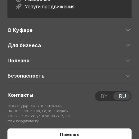
Услуги продвижения
О Куфаре
Для бизнеса
Полезно
Безопасность
Контакты
BY
RU
ООО «Куфар Тех», УНП 191767445
Пн-Пт: 10:00 – 18:00; Сб, Вс: Выходной
220029, г. Минск, ул. Красная 7А-2, 3-й
этаж
help@kufar.by
Помощь