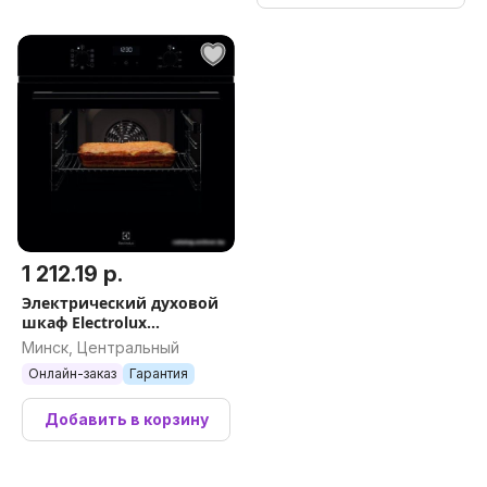
1 212.19 р.
Электрический духовой
шкаф Electrolux
SurroundCook 600
Минск, Центральный
EOF5C50BZ
Онлайн-заказ
Гарантия
Добавить в корзину