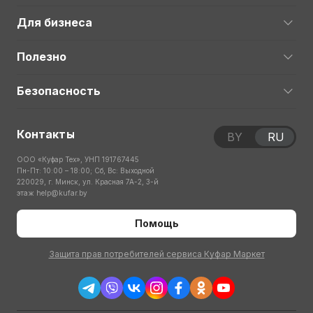
Для бизнеса
Полезно
Безопасность
Контакты
BY
RU
ООО «Куфар Тех», УНП 191767445
Пн-Пт: 10:00 – 18:00; Сб, Вс: Выходной
220029, г. Минск, ул. Красная 7А-2, 3-й
этаж
help@kufar.by
Помощь
Защита прав потребителей сервиса Куфар Маркет