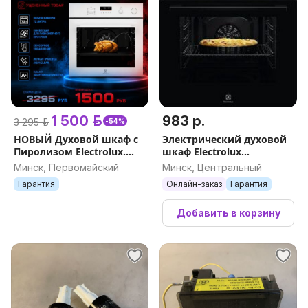
1 500 р.
983 р.
3 295 р.
-54%
НОВЫЙ Духовой шкаф с
Электрический духовой
Пиролизом Electrolux.
шкаф Electrolux
Гарантия. Доставка
LOH3H00BK
Минск, Первомайский
Минск, Центральный
Гарантия
Онлайн-заказ
Гарантия
Добавить в корзину