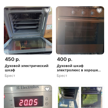
450 р.
400 р.
Духовой электрический
Духовой шкаф
шкаф
электролюкс в хорошем
состоянии
Брест
Брест