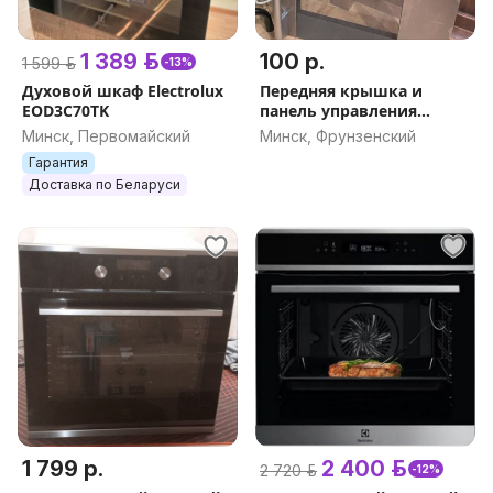
1 389 р.
100 р.
1 599 р.
-13%
Духовой шкаф Electrolux
Передняя крышка и
EOD3C70TK
панель управления
Electrolux
Минск, Первомайский
Минск, Фрунзенский
Гарантия
Доставка по Беларуси
1 799 р.
2 400 р.
2 720 р.
-12%