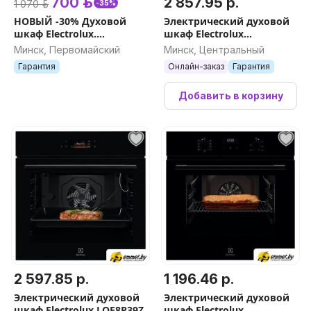
700 р.
2 857.95 р.
1 070 р.
-35%
НОВЫЙ -30% Духовой
Электрический духовой
шкаф Electrolux.
шкаф Electrolux
Гарантия. Доставка
EOE8P39WV
Минск, Первомайский
Минск, Центральный
Гарантия
Онлайн-заказ
Гарантия
Добавить в корзину
2 597.85 р.
1 196.46 р.
Электрический духовой
Электрический духовой
шкаф Electrolux LOE8P39Z
шкаф Electrolux