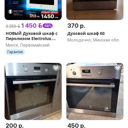
1 450 р.
370 р.
3 259 р.
-56%
НОВЫЙ Духовой шкаф с
Духовой шкаф 60
Пиролизом Electrolux.
Молодечно, Минская обл.
Гарантия. Доставка
Минск, Первомайский
Гарантия
200 р.
450 р.