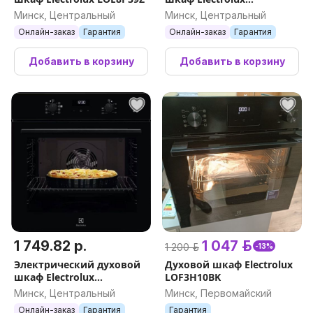
SurroundCook 600
Минск, Центральный
Минск, Центральный
EOF5C50BZ
Онлайн-заказ
Гарантия
Онлайн-заказ
Гарантия
Добавить в корзину
Добавить в корзину
1 749.82 р.
1 047 р.
1 200 р.
-13%
Электрический духовой
Духовой шкаф Electrolux
шкаф Electrolux
LOF3H10BK
SteamBake 600 EOD5F71Z
Минск, Центральный
Минск, Первомайский
Онлайн-заказ
Гарантия
Гарантия