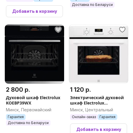
Доставка по Беларуси
Добавить в корзину
2 800 р.
1 120 р.
Духовой шкаф Electrolux
Электрический духовой
KOEBP39WX
шкаф Electrolux
SurroundCook FLEX 600
Минск, Первомайский
Минск, Центральный
EOF3H40BW
Гарантия
Онлайн-заказ
Гарантия
Доставка по Беларуси
Добавить в корзину