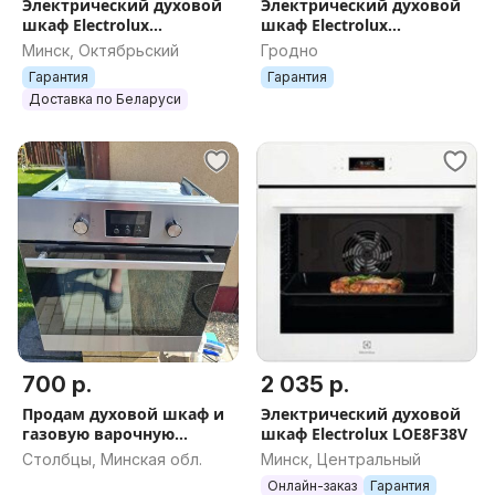
Электрический духовой
Электрический духовой
шкаф Electrolux
шкаф Electrolux
KOCDH71X Рассрочка,
COE7P31X2
Минск, Октябрьский
Гродно
Гарантия, Доставка,
Гарантия
Гарантия
Самовывоз
Доставка по Беларуси
700 р.
2 035 р.
Продам духовой шкаф и
Электрический духовой
газовую варочную
шкаф Electrolux LOE8F38V
панель
Столбцы, Минская обл.
Минск, Центральный
Онлайн-заказ
Гарантия