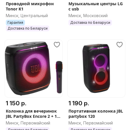
Проводной микрофон
Музыкальные центры LG
Tonor K1
с usb
Минск, Центральный
Минск, Московский
Гарантия
Доставка по Беларуси
Доставка по Беларуси
1 150 р.
1 190 р.
Колонка для вечеринок
Портативная колонка JBL
JBL PartyBox Encore 2 + 1
partybox 120
Wireless Mic (ОРИГИНАЛ)
Минск, Первомайский
Минск, Первомайский
Доставка по Беларуси
Доставка по Беларуси