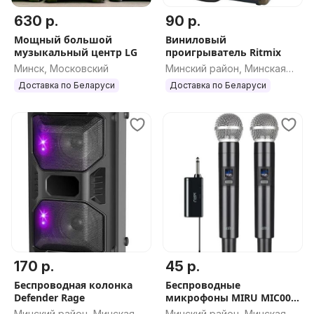
630 р.
90 р.
Мощный большой
Виниловый
музыкальный центр LG
проигрыватель Ritmix
Минск, Московский
Минский район, Минская
обл.
Доставка по Беларуси
Доставка по Беларуси
170 р.
45 р.
Беспроводная колонка
Беспроводные
Defender Rage
микрофоны MIRU MIC001
НОВЫЕ
Минский район, Минская
Минский район, Минская