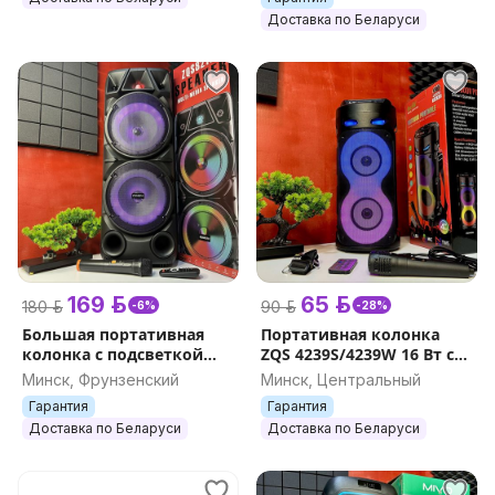
профессиональный
Доставка по Беларуси
169 р.
65 р.
180 р.
90 р.
-6%
-28%
Большая портативная
Портативная колонка
колонка с подсветкой
ZQS 4239S/4239W 16 Вт с
Speaker ZQS 8210 40w Вт
микрофоном,
Минск, Фрунзенский
Минск, Центральный
блютуз bluetooth
беспроводная
Гарантия
Гарантия
микрофоном караоке
аккумуляторная
Доставка по Беларуси
Доставка по Беларуси
Bluetooth RGB