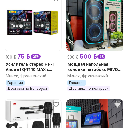
75 р.
500 р.
100 р.
530 р.
-25%
-6%
Усилитель стерео Hi-Fi
Мощная напольная
Andowl Q-T110 MAX с
колонка патибокс MIVO
Bluetooth,
MD-857 1000W караоке с
Минск, Фрунзенский
Минск, Фрунзенский
Стереофонический
микрофоном и
Гарантия
Гарантия
усилитель звука
подсветкой,
Доставка по Беларуси
Доставка по Беларуси
BT/SD/USB/FM
беспроводная