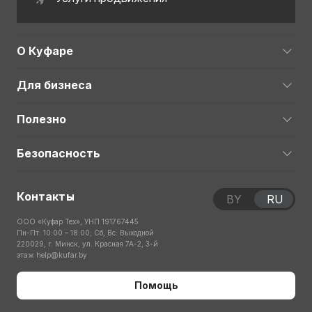
О Куфаре
Для бизнеса
Полезно
Безопасность
Контакты
BY
RU
ООО «Куфар Тех», УНП 191767445
Пн-Пт: 10:00 – 18:00; Сб, Вс: Выходной
220029, г. Минск, ул. Красная 7А-2, 3-й
этаж
help@kufar.by
Помощь