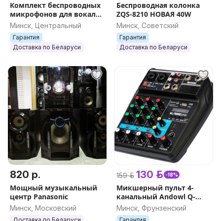
Комплект беспроводных
Беспроводная колонка
микрофонов для вокала
ZQS-8210 НОВАЯ 40W
и караоке + приёмник,
Минск, Центральный
Минск, Советский
под Shure SM-58 / JBL-2
Гарантия
Гарантия
Pro
Доставка по Беларуси
Доставка по Беларуси
820 р.
130 р.
159 р.
-18%
Мощный музыкальный
Микшерный пульт 4-
центр Panasonic
канальный Andowl Q-
SK740 BT Аудио микшер с
Минск, Московский
Минск, Фрунзенский
Bluetooth,
Доставка по Беларуси
Гарантия