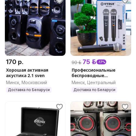
170 р.
75 р.
90 р.
-17%
Хорошая активная
Профессиональные
акустика 2.1 sven
беспроводные
микрофоны 2 шт. WVNGR
Минск, Московский
Минск, Центральный
WG-2.4 II, черный
Доставка по Беларуси
Доставка по Беларуси