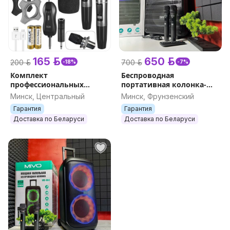
165 р.
650 р.
200 р.
700 р.
-18%
-7%
Комплект
Беспроводная
профессиональных
портативная колонка-
беспроводных
караоке Bluetooth MIVO
Минск, Центральный
Минск, Фрунзенский
микрофонов для вокала
MD-1510 с экраном и
Гарантия
Гарантия
караоке +приёмник ISA
микрофонами PMPO 200
Доставка по Беларуси
Доставка по Беларуси
WM-702 аналог JBL
Вт