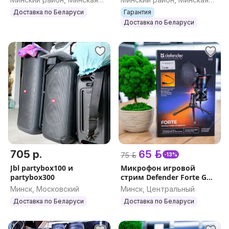
обл.
обл.
Доставка по Беларуси
Гарантия
Доставка по Беларуси
705 р.
65 р.
75 р.
-13%
Jbl partybox100 и
Микрофон игровой
partybox300
стрим Defender Forte GMC
300
Минск, Московский
Минск, Центральный
Доставка по Беларуси
Доставка по Беларуси