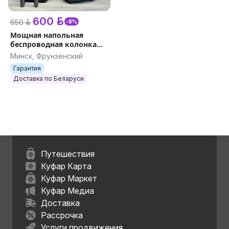
600 р.
650 р.
-8%
Мощная напольная
беспроводная колонка
Mivo MD-804 с караоке и
Минск, Фрунзенский
2-мя микрофонами, с
Гарантия
ручкой, 1200W, RGB
Доставка по Беларуси
Путешествия
Куфар Карта
Куфар Маркет
Куфар Медиа
Доставка
Рассрочка
Услуги продвижения