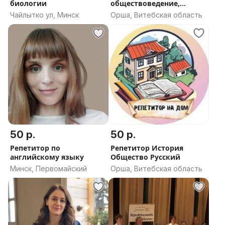
биологии
обществоведение,
русский язык
Чайлытко ул, Минск
Орша, Витебская область
50 р.
50 р.
Репетитор по
Репетитор История
английскому языку
Общество Русский
Минск, Первомайский
Орша, Витебская область