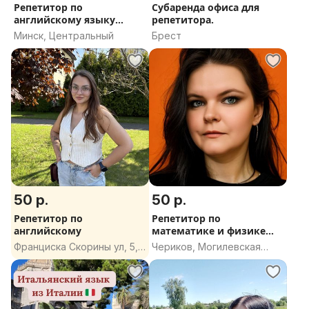
Репетитор по
Субаренда офиса для
английскому языку
репетитора.
(носитель)
Минск, Центральный
Брест
50 р.
50 р.
Репетитор по
Репетитор по
английскому
математике и физике
онлайн
Франциска Скорины ул, 5,
Чериков, Могилевская
Минск
область