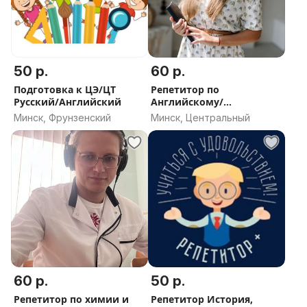
50 р.
60 р.
Подготовка к ЦЭ/ЦТ
Репетитор по
Русский/Английский
Английскому/
Испанскому
Минск, Фрунзенский
Минск, Центральный
60 р.
50 р.
Репетитор по химии и
Репетитор История,