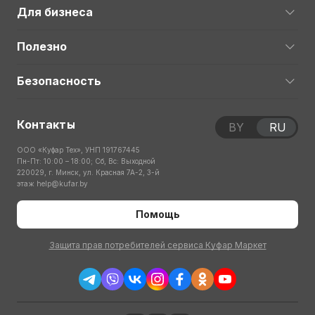
Для бизнеса
Полезно
Безопасность
Контакты
BY
RU
ООО «Куфар Тех», УНП 191767445
Пн-Пт: 10:00 – 18:00; Сб, Вс: Выходной
220029, г. Минск, ул. Красная 7А-2, 3-й
этаж
help@kufar.by
Помощь
Защита прав потребителей сервиса Куфар Маркет