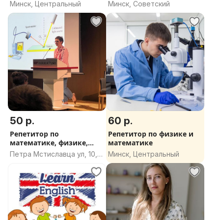
дел
Минск, Центральный
Минск, Советский
50 р.
60 р.
Репетитор по
Репетитор по физике и
математике, физике,
математике
астрономии, химии
Петра Мстиславца ул, 10,
Минск, Центральный
Минск