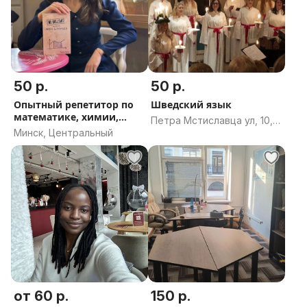
50 р.
50 р.
Опытный репетитор по
Шведский язык
математике, химии,
Петра Мстиславца ул, 10,
физике
Минск, Центральный
Минск
от 60 р.
150 р.