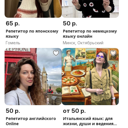
Прайс:
- одно занятие, посвященное школьной программе в
старшей школе - 45 BYN;
65 р.
50 р.
- одно занятие, направленное на подготовку к ЦТ -
Репетитор по японскому
Репетитор по немецкому
языку
языку онлайн
50 BYN ;
Гомель
Минск, Октябрьский
- одно занятие-консультация, связанное с
английским языком в вузе - 55 BYN.
Приходите на пробное познакомиться и проверить
уровень своего английского !
50 р.
от 50 р.
Репетитор английского
Итальянский язык: для
Online
жизни, души и ведения