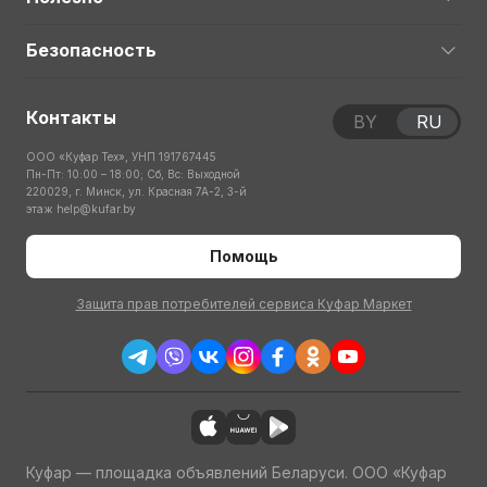
Безопасность
Контакты
BY
RU
ООО «Куфар Тех», УНП 191767445
Пн-Пт: 10:00 – 18:00; Сб, Вс: Выходной
220029, г. Минск, ул. Красная 7А-2, 3-й
этаж
help@kufar.by
Помощь
Защита прав потребителей сервиса Куфар Маркет
Куфар — площадка объявлений Беларуси. ООО «Куфар