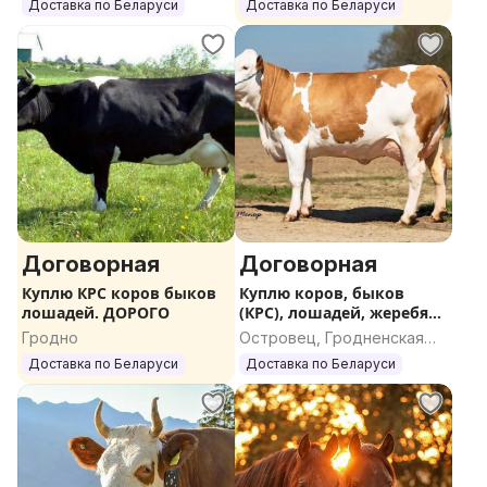
область
Гомельская область
Доставка по Беларуси
Доставка по Беларуси
Договорная
Договорная
Куплю КРС коров быков
Куплю коров, быков
лошадей. ДОРОГО
(КРС), лошадей, жеребят.
ДОРОГО
Гродно
Островец, Гродненская
область
Доставка по Беларуси
Доставка по Беларуси