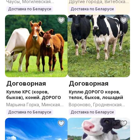
Чаусы, Могилевская
Другие города, Витебская
область
область
Доставка по Беларуси
Доставка по Беларуси
Договорная
Договорная
Куплю КРС (коров,
Куплю ДОРОГО коров,
быков), коней. ДОРОГО
телок, быков, лошадей
Марьина Горка, Минская
Вороново, Гродненская
область
область
Доставка по Беларуси
Доставка по Беларуси