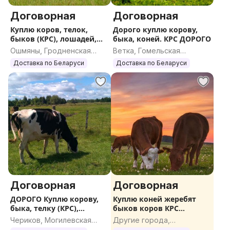
Договорная
Договорная
Куплю коров, телок,
Дорого куплю корову,
быков (КРС), лошадей,
быка, коней. КРС ДОРОГО
жеребят
Ошмяны, Гродненская
Ветка, Гомельская
область
область
Доставка по Беларуси
Доставка по Беларуси
Договорная
Договорная
ДОРОГО Куплю корову,
Куплю коней жеребят
быка, телку (КРС),
быков коров КРС
лошадь, жеребенка
ДОРОГО
Чериков, Могилевская
Другие города,