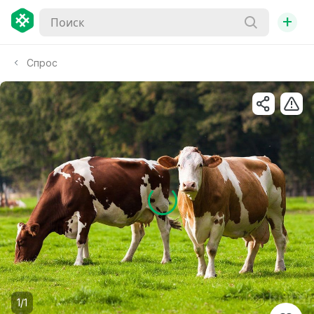
+
Спрос
1/1