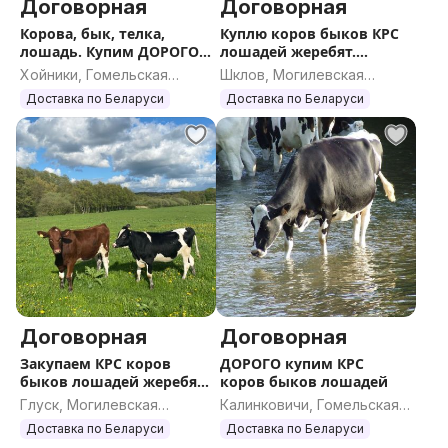
Договорная
Договорная
Корова, бык, телка,
Куплю коров быков КРС
лошадь. Купим ДОРОГО
лошадей жеребят.
КРС
ДОРОГО
Хойники, Гомельская
Шклов, Могилевская
область
область
Доставка по Беларуси
Доставка по Беларуси
Договорная
Договорная
Закупаем КРС коров
ДОРОГО купим КРС
быков лошадей жеребят.
коров быков лошадей
ДОРОГО
Глуск, Могилевская
Калинковичи, Гомельская
область
область
Доставка по Беларуси
Доставка по Беларуси