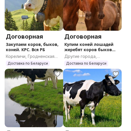
Договорная
Договорная
Закупаем коров, быков,
Купим коней лошадей
коней. КРС. Вся РБ
жеребят коров быков
КРС ДОРОГО
Кореличи, Гродненская
Другие города,
область
Гомельская область
Доставка по Беларуси
Доставка по Беларуси