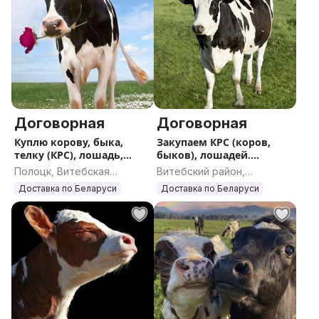
Договорная
Договорная
Куплю корову, быка,
Закупаем КРС (коров,
телку (КРС), лошадь,
быков), лошадей.
жеребенка
ДОРОГО
Полоцк, Витебская
Витебский район,
область
Витебская область
Доставка по Беларуси
Доставка по Беларуси