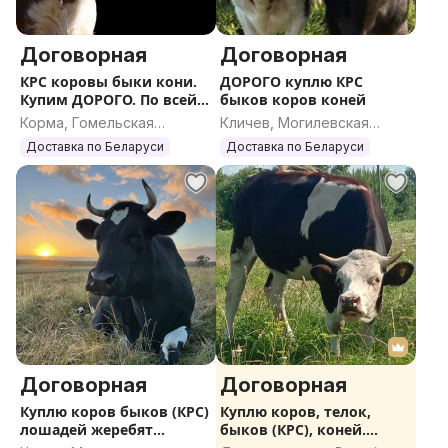
Договорная
Договорная
КРС коровы быки кони.
ДОРОГО куплю КРС
Купим ДОРОГО. По всей
быков коров коней
РБ
Корма, Гомельская
Кличев, Могилевская
область
область
Доставка по Беларуси
Доставка по Беларуси
Договорная
Договорная
Куплю коров быков (КРС)
Куплю коров, телок,
лошадей жеребят
быков (КРС), коней.
ДОРОГО
ДОРОГО