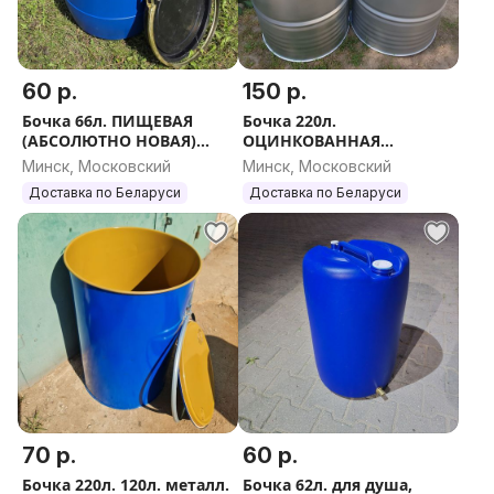
60 р.
150 р.
Бочка 66л. ПИЩЕВАЯ
Бочка 220л.
(АБСОЛЮТНО НОВАЯ)
ОЦИНКОВАННАЯ
УСИЛЕННАЯ. ДОСТАВКА
ПИЩЕВАЯ (Абсолютно
Минск, Московский
Минск, Московский
по Беларуси. Вышлю
НОВАЯ). Доставка по
Доставка по Беларуси
Доставка по Беларуси
ЕВРОПОЧТОЙ / Почтой.
Беларуси. Вышлю
ЕВРОПОЧТОЙ. ПОЧТОЙ.
70 р.
60 р.
Бочка 220л. 120л. металл.
Бочка 62л. для душа,