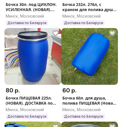
Бочка 30л. под ЦИКЛОН.
Бочка 232л. 276л, с
УСИЛЕННАЯ. (НОВАЯ).
краном для полива душа
ПИЩЕВАЯ. ДОСТАВКА по
ПИЩЕВАЯ (НОВАЯ)
Минск, Московский
Минск, Московский
Беларуси. Вышлю
Доставка по Беларуси.
Доставка по Беларуси
Доставка по Беларуси
ЕВРОПОЧТОЙ. ПОЧТОЙ.
Вышлю ЕВРОПОЧТОЙ
80 р.
60 р.
Бочка ПИЩЕВАЯ 225л.
Бочка 60л. для душа,
(НОВАЯ). ДОСТАВКА по
полива ПИЩЕВАЯ (Новая)
Беларуси. Вышлю
Доставка по Беларуси.
Минск, Московский
Минск, Московский
ЕВРОПОЧТОЙ.
Вышлю ЕВРОПОЧТОЙ/
Доставка по Беларуси
Доставка по Беларуси
Почтой