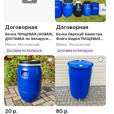
Договорная
Договорная
Бочка ПИЩЕВАЯ (НОВАЯ).
Бочка Еврокуб Канистра
ДОСТАВКА по Беларуси.
Фляга Бидон ПИЩЕВЫЕ
Вышлю ЕВРОПОЧТОЙ.
(АБСОЛЮТНО НОВЫЕ).
Минск, Московский
Минск, Московский
ДОСТАВКА по РБ. Вышлю
Доставка по Беларуси
Доставка по Беларуси
ЕВРОПОЧТОЙ.
20 р.
80 р.