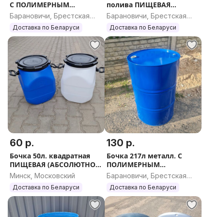
С ПОЛИМЕРНЫМ
полива ПИЩЕВАЯ
ПОКРЫТИЕМ. ПИЩЕВАЯ
(НОВАЯ) Доставка по
Барановичи, Брестская
Барановичи, Брестская
(НОВАЯ). ДОСТАВКА по РБ.
Беларуси. Вышлю
область
область
Доставка по Беларуси
Доставка по Беларуси
Вышлю ЕВРОПОЧТОЙ.
ЕВРОПОЧТОЙ/ПОЧТОЙ
60 р.
130 р.
Бочка 50л. квадратная
Бочка 217л металл. С
ПИЩЕВАЯ (АБСОЛЮТНО
ПОЛИМЕРНЫМ
НОВАЯ) ДОСТАВКА по
ПОКРЫТИЕМ ПИЩЕВАЯ
Минск, Московский
Барановичи, Брестская
Беларуси. Вышлю
под душ. (НОВАЯ).
область
Доставка по Беларуси
Доставка по Беларуси
ЕВРОПОЧТОЙ. Почтой.
ДОСТАВКА. Вышлю
ЕВРОПОЧТОЙ.