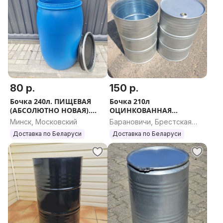
80 р.
150 р.
Бочка 240л. ПИЩЕВАЯ
Бочка 210л
(АБСОЛЮТНО НОВАЯ).
ОЦИНКОВАННАЯ
ДОСТАВКА по Беларуси.
ПИЩЕВАЯ (НОВАЯ).
Минск, Московский
Барановичи, Брестская
Вышлю ЕВРОПОЧТОЙ.
Доставка по Беларуси.
область
Доставка по Беларуси
Доставка по Беларуси
ПОЧТОЙ
Вышлю ЕВРОПОЧТОЙ/
Почтой.