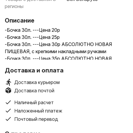
регионы
Описание
-Бочка 30л. ---Цена 20р
-Бочка 30л. ---Цена 25р
-Бочка 30л. ---Цена 30р АБСОЛЮТНО НОВАЯ
ПИЩЕВАЯ, с крепкими накладными ручками
-Бочка 30л. ---Цена 35р АБСОЛЮТНО НОВАЯ
ПИЩЕВАЯ закрывается герметично УСИЛЕННАЯ, с
Доставка и оплата
крепкими накладными ручками.
-Бочка 30л. ---Цена 45р АБСОЛЮТНО НОВАЯ
Доставка курьером
ПИЩЕВАЯ УСИЛЕННАЯ, внутри покрыта БЕЛЫМ
Доставка почтой
ПЛАСТИКОМ с крепкими накладными ручками.
Бочки из прочного пищевого пластика с крышкой и
Наличный расчет
зажимным обручем. Идеально подойдет для душа,
Наложенный платеж
сбора воды для капельного и обычного полива
Почтовый перевод
огорода, любое другое хозяйственное и пищевое
применение.