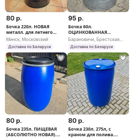
80 р.
95 р.
Бочка 220л. НОВАЯ
Бочка 60л.
металл. для летнего
ОЦИНКОВАННАЯ
душа, бани, полива.
(АБСОЛЮНО НОВАЯ)
Минск, Московский
Барановичи, Брестская
ДОСТАВКА по Беларуси.
ПИЩЕВАЯ. Доставка по
область
Доставка по Беларуси
Доставка по Беларуси
Вышлю ЕВРОПОЧТОЙ.
Беларуси. Вышлю
ЕВРОПОЧТОЙ/Почтой.
80 р.
80 р.
Бочка 235л. ПИЩЕВАЯ
Бочка 230л. 275л, с
(АБСОЛЮТНО НОВАЯ).
краном для полива.