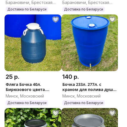
ДОСТАВКА по Беларуси.
ПИЩЕВАЯ (Новая)
Барановичи, Брестская
Барановичи, Брестская
Вышлю ЕВРОПОЧТОЙ /
Доставка по Беларуси.
область
область
Доставка по Беларуси
Доставка по Беларуси
Почтой.
Вышлю ЕВРОПОЧТОЙ/
Почтой
25 р.
140 р.
Фляга Бочка 40л.
Бочка 233л. 277л. с
Бирюзового цвета.
краном для полива душа
ПИЩЕВАЯ. НОВАЯ.
ПИЩЕВАЯ (НОВАЯ)
Минск, Московский
Минск, Московский
(ДОСТАВКА по РБ).
Доставка по Беларуси.
Доставка по Беларуси
Доставка по Беларуси
Вышлю Европочтой/
Вышлю ЕВРОПОЧТОЙ
Почтой.