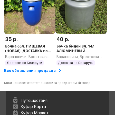
35 р.
40 р.
Бочка 65л. ПИЩЕВАЯ
Бочка бидон 8л. 14л
(НОВАЯ). ДОСТАВКА по
АЛЮМИНЕВЫЙ
Беларуси. Вышлю
ПИЩЕВОЙ (АБСОЛЮТНО
Барановичи, Брестская
Барановичи, Брестская
ЕВРОпочтой / Почтой.
НОВЫЙ). ДОСТАВКА по
область
область
Доставка по Беларуси
Доставка по Беларуси
Беларуси. Вышлю
ЕВРОПОЧТОЙ.
Все объявления продавца
Kufar не несет ответственности за предлагаемый товар.
Путешествия
Куфар Карта
Куфар Маркет