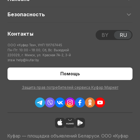
Безопасность
Контакты
BY
RU
ООО «Куфар Тех», УНП 191767445
Пн-Пт: 10:00 – 18:00; Сб, Вс: Выходной
220029, г. Минск, ул. Красная 7А-2, 3-й
этаж
help@kufar.by
Помощь
Защита прав потребителей сервиса Куфар Маркет
Куфар — площадка объявлений Беларуси. ООО «Куфар