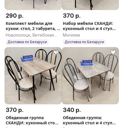
290 р.
370 р.
Комплект мебели для
Набор мебели СКАНДИ:
кухни: стол, 2 табурета, 2
кухонный стол и 4 стула
стула
Бесплатная доставка
Новополоцк, Витебская
Могилев
область
Доставка по Беларуси
Доставка по Беларуси
370 р.
340 р.
Обеденная группа
Обеденная группа:
СКАНДИ: кухонный стол
кухонный стол и 4 стула.
и 4 стула Доставка
Доставка по РБ