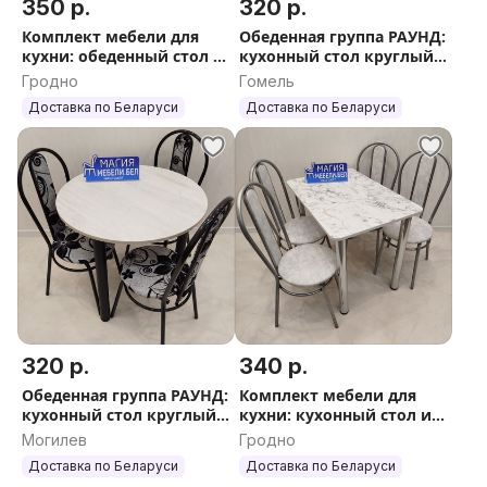
350 р.
320 р.
Комплект мебели для
Обеденная группа РАУНД:
кухни: обеденный стол и
кухонный стол круглый
4 стула Доставка по РБ
и 3 стула НОВИНКА
Гродно
Гомель
Доставка
Доставка по Беларуси
Доставка по Беларуси
320 р.
340 р.
Обеденная группа РАУНД:
Комплект мебели для
кухонный стол круглый
кухни: кухонный стол и 4
и 3 стула. Бесплатная
стула со спинкой.
Могилев
Гродно
доставка
Доставка, Гарантия
Доставка по Беларуси
Доставка по Беларуси