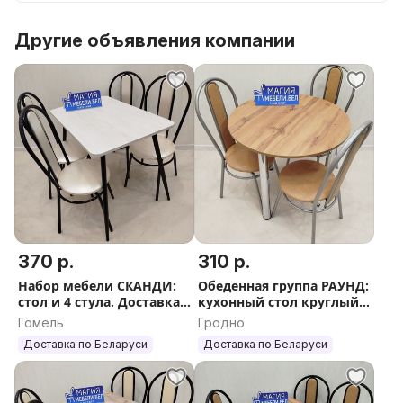
мебель для квартиры, стол обеденный с
фотопечатью, стол кухонный с фотопечатью, стол
Другие объявления компании
стеклянный, стол постформинг, стол из столешницы,
стол из ламинированного дсп, компьютерный стул,
компьютерный стол, кухонный стул, табурет, стул
обеденный, стул мягкий, стул со спинкой, стул
металлический каркас, табурет мягкий, табуретки,
табурет круглый )
370 р.
310 р.
Набор мебели СКАНДИ:
Обеденная группа РАУНД:
стол и 4 стула. Доставка
кухонный стол круглый
по РБ
и 3 стула Доставка
Гомель
Гродно
Гарантия Обеденный
Доставка по Беларуси
Доставка по Беларуси
стол кухонный