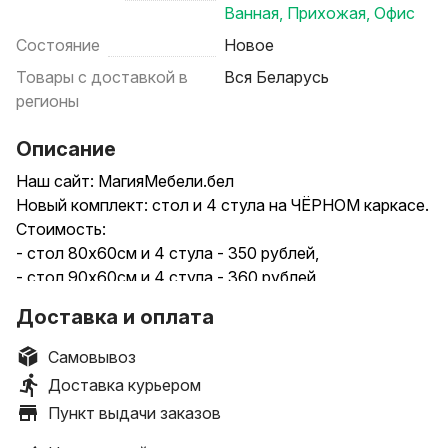
Ванная
,
Прихожая
,
Офис
Состояние
Новое
Товары с доставкой в
Вся Беларусь
регионы
Описание
Наш сайт: МагияМебели.бел
Новый комплект: стол и 4 стула на ЧЁРНОМ каркасе.
Стоимость:
- стол 80х60см и 4 стула - 350 рублей,
- стол 90х60см и 4 стула - 360 рублей,
- стол 100х60см и 4 стула - 370 рублей,
Доставка и оплата
- стол 110х70см и 4 стула - 390 рублей.
**Комплекты со стульями обивка-ткань +10 рублей к
Самовывоз
стоимости.
Доставка курьером
Большой выбор расцветок, можно собрать комплект
Пункт выдачи заказов
на ваш вкус.
.