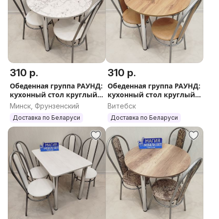
310 р.
310 р.
Обеденная группа РАУНД:
Обеденная группа РАУНД:
кухонный стол круглый
кухонный стол круглый
и 3 стула Доставка
и 3 стула Доставка
Минск, Фрунзенский
Витебск
Гарантия Обеденный
Гарантия Обеденный
Доставка по Беларуси
Доставка по Беларуси
стол кухонный
стол кухонный