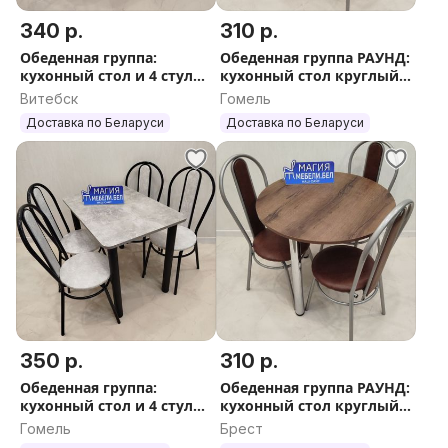
340 р.
310 р.
Обеденная группа:
Обеденная группа РАУНД:
кухонный стол и 4 стула.
кухонный стол круглый
Доставка по РБ
и 3 стула Доставка
Витебск
Гомель
Гарантия Обеденный
Доставка по Беларуси
Доставка по Беларуси
стол кухонный
350 р.
310 р.
Обеденная группа:
Обеденная группа РАУНД:
кухонный стол и 4 стула.
кухонный стол круглый
Доставка по РБ
и 3 стула Доставка
Гомель
Брест
Гарантия Обеденный