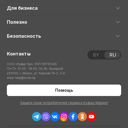
Для бизнеса
Полезно
Безопасность
Контакты
BY
RU
ООО «Куфар Тех», УНП 191767445
Пн-Пт: 10:00 – 18:00; Сб, Вс: Выходной
220029, г. Минск, ул. Красная 7А-2, 3-й
этаж
help@kufar.by
Помощь
Защита прав потребителей сервиса Куфар Маркет