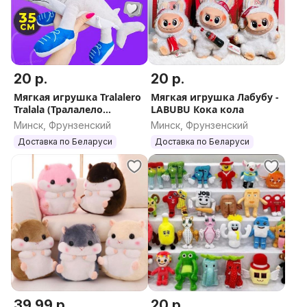
20 р.
20 р.
Мягкая игрушка Tralalero
Мягкая игрушка Лабубу -
Tralala (Тралалело
LABUBU Кока кола
тралала)
Минск, Фрунзенский
Минск, Фрунзенский
Доставка по Беларуси
Доставка по Беларуси
39.99 р.
20 р.