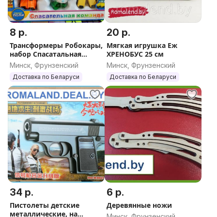
8 р.
20 р.
Трансформеры Робокары,
Мягкая игрушка Еж
набор Спасатальная
ХРЕНОБУС 25 см
команда
Минск, Фрунзенский
Минск, Фрунзенский
Доставка по Беларуси
Доставка по Беларуси
34 р.
6 р.
Пистолеты детские
Деревянные ножи
металлические, на
Минск, Фрунзенский