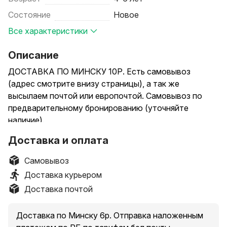
Состояние
Новое
Все характеристики
Описание
ДОСТАВКА ПО МИНСКУ 10Р. Есть самовывоз
(адрес смотрите внизу страницы), а так же
высылаем почтой или европочтой. Самовывоз по
предварительному бронированию (уточняйте
наличие).
Можете писать в ВАЙБЕР.
Доставка и оплата
Гусь 190см - 70р
Гусь 160 см - 52р
Самовывоз
Гусь 130 см - 40р
Доставка курьером
Гусь 90 см - 24р
Доставка почтой
Гусь 70 см - 19р
Гусь 50см - 13.99р
Доставка по Минску 6р. Отправка наложенным