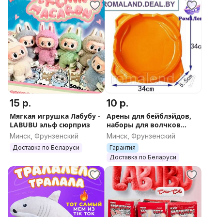
15 р.
10 р.
Мягкая игрушка Лабубу -
Арены для бейблэйдов,
LABUBU эльф сюрприз
наборы для волчков
(разные)
Минск, Фрунзенский
Минск, Фрунзенский
Доставка по Беларуси
Гарантия
Доставка по Беларуси