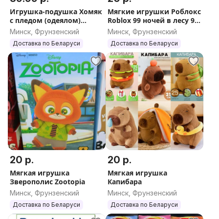
Игрушка-подушка Хомяк
Мягкие игрушки Роблокс
с пледом (одеялом)
Roblox 99 ночей в лесу 99
внутри.
nightd in the forest
Минск, Фрунзенский
Минск, Фрунзенский
Доставка по Беларуси
Доставка по Беларуси
20 р.
20 р.
Мягкая игрушка
Мягкая игрушка
Зверополис Zootopia
Капибара
Минск, Фрунзенский
Минск, Фрунзенский
Доставка по Беларуси
Доставка по Беларуси