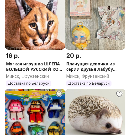
16 р.
20 р.
Мягкая игрушка ШЛЕПА
Плачущая девочка из
БОЛЬШОЙ РУССКИЙ КОТ
серии друзья Лабубу
25 см, 45 см, 55см
CRYBABY
Минск, Фрунзенский
Минск, Фрунзенский
Доставка по Беларуси
Доставка по Беларуси