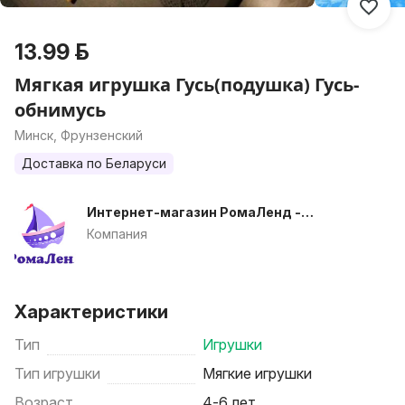
13.99 р.
Мягкая игрушка Гусь(подушка) Гусь-
обнимусь
Минск, Фрунзенский
Доставка по Беларуси
Интернет-магазин РомаЛенд -
детские игрушки в Беларуси
Компания
недорого
Характеристики
Тип
Игрушки
Тип игрушки
Мягкие игрушки
Возраст
4-6 лет