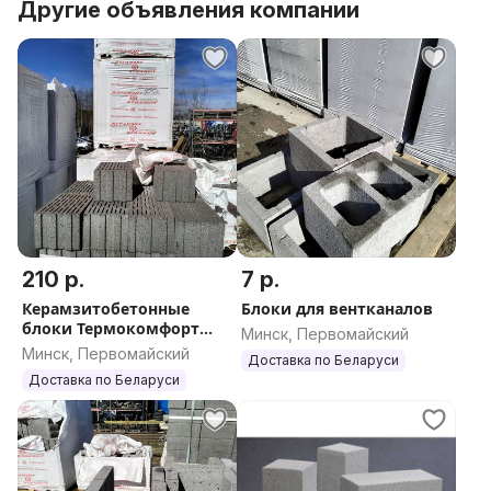
Другие объявления компании
210 р.
7 р.
Керамзитобетонные
Блоки для вентканалов
блоки Термокомфорт
Минск, Первомайский
200, 300, 400, 500мм
Минск, Первомайский
Доставка по Беларуси
Доставка по Беларуси