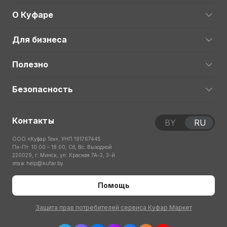
О Куфаре
Для бизнеса
Полезно
Безопасность
Контакты
BY
RU
ООО «Куфар Тех», УНП 191767445
Пн-Пт: 10:00 – 18:00; Сб, Вс: Выходной
220029, г. Минск, ул. Красная 7А-2, 3-й
этаж
help@kufar.by
Помощь
Защита прав потребителей сервиса Куфар Маркет