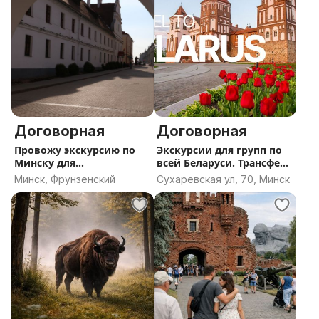
Договорная
Договорная
Провожу экскурсию по
Экскурсии для групп по
Минску для
всей Беларуси. Трансфер
туристических фирм
из Минска
Минск, Фрунзенский
Сухаревская ул, 70, Минск