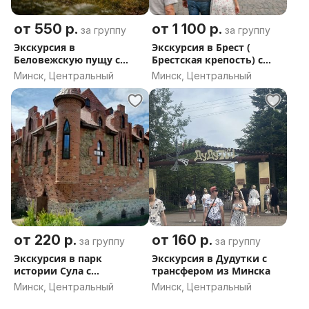
от 550 р.
от 1 100 р.
за группу
за группу
Экскурсия в
Экскурсия в Брест (
Беловежскую пущу с
Брестская крепость) с
трансфером из Минска
трансфером из Минска
Минск, Центральный
Минск, Центральный
от 220 р.
от 160 р.
за группу
за группу
Экскурсия в парк
Экскурсия в Дудутки с
истории Сула с
трансфером из Минска
трансфером из Минска
Минск, Центральный
Минск, Центральный