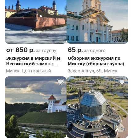
от 650 р.
65 р.
за группу
за одного
Экскурсия в Мирский и
Обзорная экскурсия по
Несвижский замок с
Минску (сборная группа)
трансфером из Минска
Минск, Центральный
Захарова ул, 59, Минск