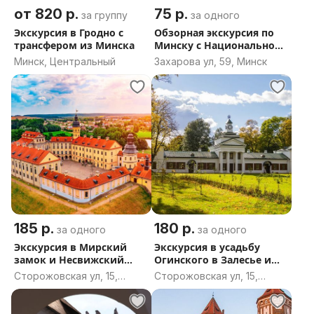
от 820 р.
75 р.
за группу
за одного
Экскурсия в Гродно с
Обзорная экскурсия по
трансфером из Минска
Минску с Национальной
библиотекой и
Минск, Центральный
Захарова ул, 59, Минск
подъемом на смотровую
площадку
185 р.
180 р.
за одного
за одного
Экскурсия в Мирский
Экскурсия в усадьбу
замок и Несвижский
Огинского в Залесье и
дворец (каждый день)
Троицкий костел в
Сторожовская ул, 15,
Сторожовская ул, 15,
Гервятах (сборная группа
Минск
Минск
из Минска)