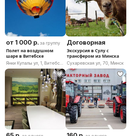
от 1 000 р.
Договорная
за группу
Полет на воздушном
Экскурсия в Сулу с
шаре в Витебске
трансфером из Минска
Янки Купалы ул, 1, Витебск,
Сухаревская ул, 70, Минск
Витебская область
65 р.
160 р.
за одного
за одного