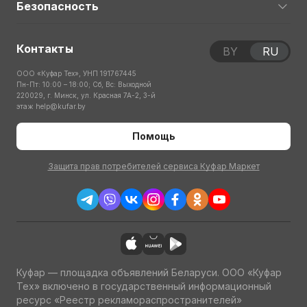
Безопасность
Контакты
BY
RU
ООО «Куфар Тех», УНП 191767445
Пн-Пт: 10:00 – 18:00; Сб, Вс: Выходной
220029, г. Минск, ул. Красная 7А-2, 3-й
этаж
help@kufar.by
Помощь
Защита прав потребителей сервиса Куфар Маркет
Куфар — площадка объявлений Беларуси. ООО «Куфар
Тех» включено в государственный информационный
ресурс «Реестр рекламораспространителей»