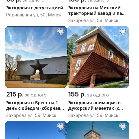
Экскурсия с дегустацией
Экскурсия на Минский
тракторный завод и парк
Радиальная ул, 50, Минск
Лошица (сборная группа)
Захарова ул, 59, Минск
215 р.
155 р.
за одного
за одного
Экскурсия в Брест на 1
Экскурсия-анимация в
день с обедом (сборная
Дукорский маентак (с
группа из Минска)
обедом и дегустацией).
Захарова ул, 59, Минск
Захарова ул, 59, Минск
Сборная группа