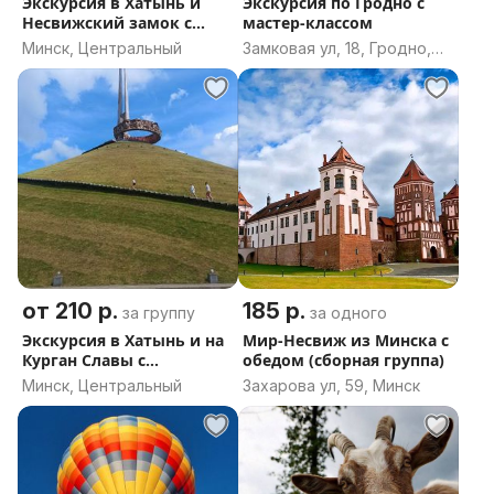
Экскурсия в Хатынь и
Экскурсия по Гродно с
протекает иначе… Хрупкая красота и утраченное
Несвижский замок с
мастер-классом
величие. Нас ждёт квест-экскурсия «Тайны
трансфером из Минска
Минск, Центральный
Замковая ул, 18, Гродно,
Жемыславля», участвуя в которой вы «спасёте»
Гродненская область
усадьбу.
После нас ожидает простой, но вкусный обедо-
ужин))) в благодарность за «спасение».
Отъезд в Гродно. Приезжаем приблизительно в
22.00.
от 210 р.
185 р.
за группу
за одного
Экскурсия в Хатынь и на
Мир-Несвиж из Минска с
Курган Славы с
обедом (сборная группа)
трансфером из Минска
Минск, Центральный
Захарова ул, 59, Минск