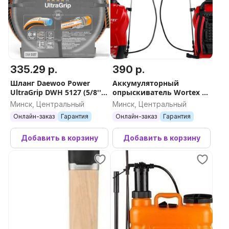
335.29 р.
390 р.
Шланг Daewoo Power
Аккумуляторный
UltraGrip DWH 5127 (5/8'',
опрыскиватель Wortex KS
50 м)
1640 Li ALL1 XLT SET
Минск, Центральный
Минск, Центральный
1335856 (с 1-им АКБ)
Онлайн-заказ
Гарантия
Онлайн-заказ
Гарантия
Добавить в корзину
Добавить в корзину