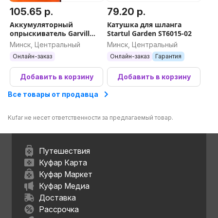
105.65 р.
79.20 р.
Аккумуляторный
Катушка для шланга
опрыскиватель Garvill
Startul Garden ST6015-02
SLM8APH-12L
Минск, Центральный
Минск, Центральный
Онлайн-заказ
Онлайн-заказ
Гарантия
Добавить в корзину
Добавить в корзину
Все товары от продавца
Kufar не несет ответственности за предлагаемый товар.
Путешествия
Куфар Карта
Куфар Маркет
Куфар Медиа
Доставка
Рассрочка