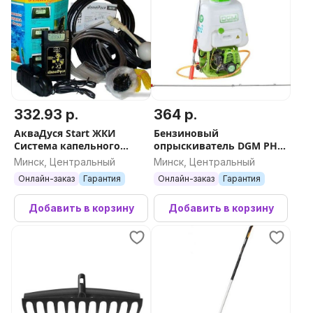
332.93 р.
364 р.
АкваДуся Start ЖКИ
Бензиновый
Система капельного
опрыскиватель DGM PH-
полива от емкости на 50
271
Минск, Центральный
Минск, Центральный
растений
Онлайн-заказ
Гарантия
Онлайн-заказ
Гарантия
Добавить в корзину
Добавить в корзину