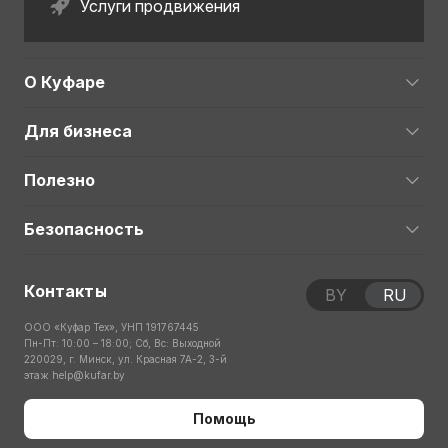
Услуги продвижения
О Куфаре
Для бизнеса
Полезно
Безопасность
Контакты
BY
RU
ООО «Куфар Тех», УНП 191767445
Пн-Пт: 10:00 – 18:00; Сб, Вс: Выходной
220029, г. Минск, ул. Красная 7А-2, 3-й
этаж
help@kufar.by
Помощь