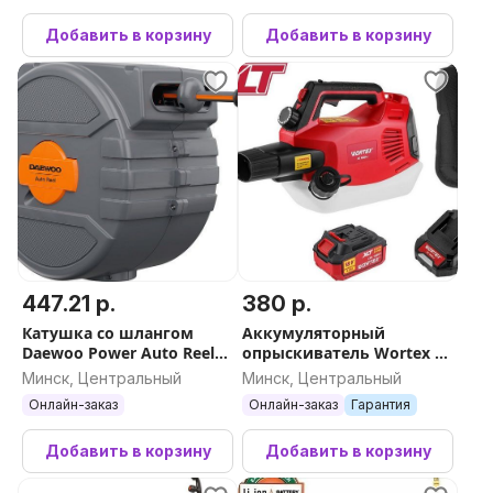
Добавить в корзину
Добавить в корзину
447.21 р.
380 р.
Катушка со шлангом
Аккумуляторный
Daewoo Power Auto Reel
опрыскиватель Wortex KS
x25 DWR 3050 (1/2'', 25 м)
1820 Li ALL1 XLT Set
Минск, Центральный
Минск, Центральный
1335926 (с 1-им АКБ)
Онлайн-заказ
Онлайн-заказ
Гарантия
Добавить в корзину
Добавить в корзину