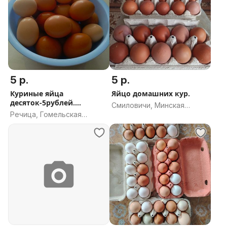
5 р.
5 р.
Куриные яйца
Яйцо домашних кур.
десяток-5рублей.
Смиловичи, Минская
Доставка от 2
Речица, Гомельская
область
область