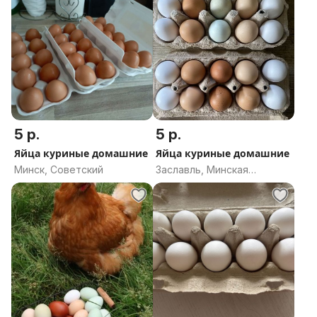
5 р.
5 р.
Яйца куриные домашние
Яйца куриные домашние
Минск, Советский
Заславль, Минская
область