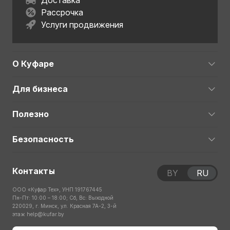
Доставка
Рассрочка
Услуги продвижения
О Куфаре
Для бизнеса
Полезно
Безопасность
Контакты
BY
RU
ООО «Куфар Тех», УНП 191767445
Пн-Пт: 10:00 – 18:00; Сб, Вс: Выходной
220029, г. Минск, ул. Красная 7А-2, 3-й
этаж
help@kufar.by