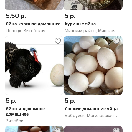
5.50 р.
5 р.
Яйцо куриное домашнее
Куриные яйца
Полоцк, Витебская
Минский район, Минская
область
область
5 р.
5 р.
Яйцо индюшиное
Свежие домашние яйца
домашнее
Бобруйск, Могилевская
Витебск
область