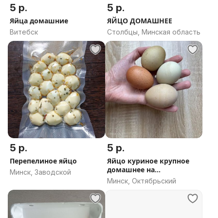
5 р.
5 р.
Яйца домашние
ЯЙЦО ДОМАШНЕЕ
Витебск
Столбцы, Минская область
5 р.
5 р.
Перепелиное яйцо
Яйцо куриное крупное
домашнее на
Минск, Заводской
натуральном корме
Минск, Октябрьский