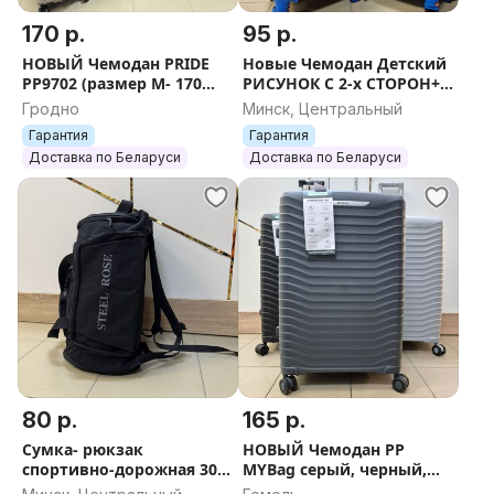
170 р.
95 р.
НОВЫЙ Чемодан PRIDE
Новые Чемодан Детский
PP9702 (размер M- 170
РИСУНОК С 2-х СТОРОН+
бел.руб) + БЕСПЛАТНАЯ
Бесплатная доставка
Гродно
Минск, Центральный
ДОСТАВКА ПО РБ
Гарантия
Гарантия
Доставка по Беларуси
Доставка по Беларуси
80 р.
165 р.
Сумка- рюкзак
НОВЫЙ Чемодан PP
спортивно-дорожная 30
MYBag серый, черный,
литров + Бесплатная
темно-серый (L-165 руб) +