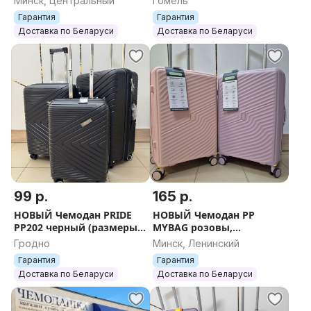
Минск, Центральный
Гомель
ОТПРАВКА по РБ
БЕСПЛАТНАЯ ОТПРАВКА
Гарантия
Гарантия
Доставка по Беларуси
Доставка по Беларуси
99 р.
165 р.
НОВЫЙ Чемодан PRIDE
НОВЫЙ Чемодан PP
PP202 черный (размеры
MYBAG розовы,
S, M, L) + БЕСПЛАТНАЯ
фиолетовый ( М- 165
Гродно
Минск, Ленинский
ДОСТАВКА ПО БЕЛАРУСИ
бел.руб) + БЕСПЛАТНАЯ
Гарантия
Гарантия
ОТПРАВКА
Доставка по Беларуси
Доставка по Беларуси