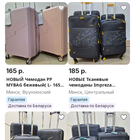
...............................................................................
Наш магазин НАХОДИТСЯ:
МОГИЛЕВ, ул. Симонова 2a
( Гребенёвский Рынок) в центре рынка, возле
администрации
РЕЖИМ РАБОТЫ:
понедельник- ВЫХОДНОЙ
165 р.
185 р.
вторник- воскресенье с 9.00 до - 16.00
НОВЫЙ Чемодан PP
НОВЫЕ Тканевые
MYBAG бежевый( L- 165
чемоданы Impreza
...............................................................................
бел.руб) + БЕСПЛАТНАЯ
(размер M, L, XL, XXL) с
Минск, Фрунзенский
Минск, Центральный
ОТПРАВКА
расширением +
Смотрите все объявления продавца! У нас много
Гарантия
Гарантия
БЕСПЛАТНАЯ ОТПРАВКА
интересных товаров
Доставка по Беларуси
Доставка по Беларуси