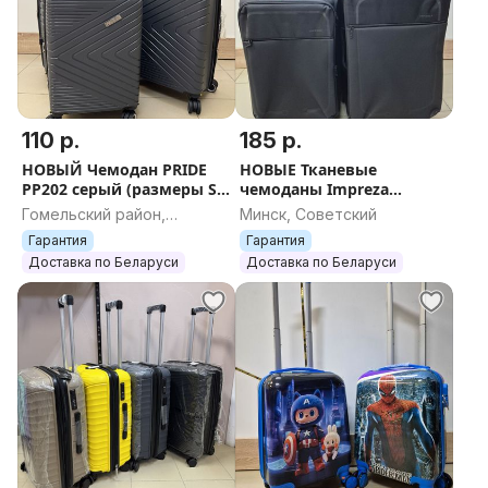
110 р.
185 р.
НОВЫЙ Чемодан PRIDE
НОВЫЕ Тканевые
PP202 серый (размеры S,
чемоданы Impreza
M, L) + БЕСПЛАТНАЯ
(размер M, L, XL, XXL) с
Гомельский район,
Минск, Советский
ДОСТАВКА ПО БЕЛАРУСИ
расширением +
Гомельская область
Гарантия
Гарантия
БЕСПЛАТНАЯ ОТПРАВКА
Доставка по Беларуси
Доставка по Беларуси