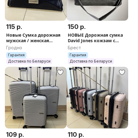
115 р.
150 р.
Новые Сумка дорожная
НОВЫЕ Дорожная сумка
мужская / женская
David Jones кожзам с
искуственная кожа David
ручками для переноски +
Гродно
Брест
Jones+ БЕСПЛАТНАЯ
БЕСПЛАТНАЯ отправка
Гарантия
Гарантия
отправка европочтой
Доставка по Беларуси
Доставка по Беларуси
109 р.
110 р.