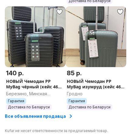
Доставка по Беларуси
140 р.
85 р.
НОВЫЙ Чемодан PP
НОВЫЙ Чемодан PP
MyBag чёрный (кейс 46
MyBag изумруд (кейс 46
руб, S 85 руб, М 130 руб, L
руб, S 85 руб, М 135 руб, )
Березино, Минская
Гродно
140 руб) + БЕСПЛАТНАЯ
+ БЕСПЛАТНАЯ ОТПРАВКА
область
Гарантия
Гарантия
ОТПРАВКА
Доставка по Беларуси
Доставка по Беларуси
Все объявления продавца
Kufar не несет ответственности за предлагаемый товар.