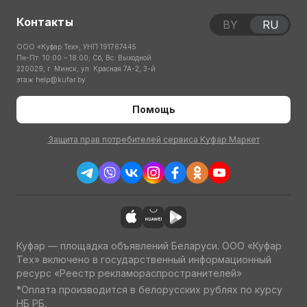
Контакты
BY
RU
ООО «Куфар Тех», УНП 191767445
Пн-Пт: 10:00 – 18:00; Сб, Вс: Выходной
220029, г. Минск, ул. Красная 7А-2, 3-й
этаж
help@kufar.by
Помощь
Защита прав потребителей сервиса Куфар Маркет
Куфар — площадка объявлений Беларуси. ООО «Куфар
Тех» включено в государственный информационный
ресурс «Реестр рекламораспространителей»
*Оплата производится в белорусских рублях по курсу
НБ РБ.