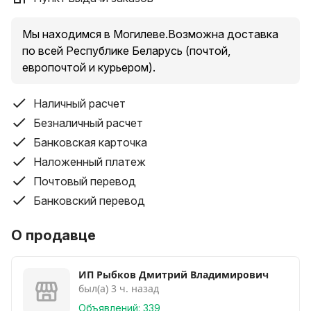
КЕЙС - 46 бел.руб
Мы находимся в Могилеве.Возможна доставка
ЦЕНА M (размер) - 170 бел.руб
по всей Республике Беларусь (почтой,
ЦЕНА L (размер) - 170 бел.руб
европочтой и курьером).
...............................................................................
Наличный расчет
Чемодан изготовлен из прочного, упругого,
Безналичный расчет
водонепроницаемого и устойчивого к царапинам
Банковская карточка
пластика - полипропилена. Это обеспечивает
Наложенный платеж
сохранность ваших вещей внутри и красивый
Почтовый перевод
эстетический вид снаружи.
Конструкцией чемодана предусмотрена выдвижная
Банковский перевод
телескопическая ручка, изготовленная из легкого и
прочного дюралюминия, которая фиксируется в
О продавце
нескольких положениях для удобства
использования людьми разного роста. Для
ИП Рыбков Дмитрий Владимирович
переноски чемодана имеются две резиновые
был(а) 3 ч. назад
противоскользящие ручки, расположенные сверху и
Объявлений: 339