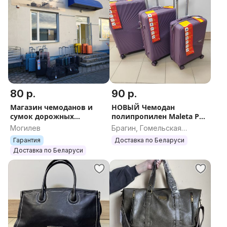
80 р.
90 р.
Магазин чемоданов и
НОВЫЙ Чемодан
сумок дорожных
полипропилен Maleta PP-
огромный выбор
53 ( S- 90 руб, М- 120 руб,
Могилев
Брагин, Гомельская
СКИДКИ/АКЦИИ
L- 135руб)+БЕСПЛАТНАЯ
область
Гарантия
Доставка по Беларуси
доставка по всей
отправка
Доставка по Беларуси
Беларуси