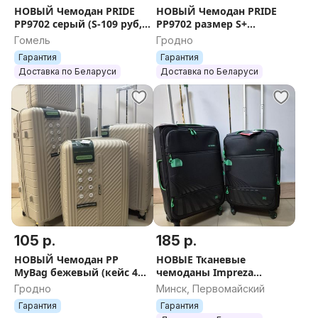
НОВЫЙ Чемодан PRIDE
НОВЫЙ Чемодан PRIDE
PP9702 серый (S-109 руб,
PP9702 размер S+
M-170 руб) + БЕСПЛАТНАЯ
БЕСПЛАТНАЯ ДОСТАВКА
Гомель
Гродно
ДОСТАВКА ПО БЕЛАРУСИ
ПО БЕЛАРУСИ
Гарантия
Гарантия
Доставка по Беларуси
Доставка по Беларуси
105 р.
185 р.
НОВЫЙ Чемодан PP
НОВЫЕ Тканевые
MyBag бежевый (кейс 46
чемоданы Impreza
руб, S 105 руб, М 155 руб,
(размер M, L) с
Гродно
Минск, Первомайский
L 155 руб) + БЕСПЛАТНАЯ
расширением +
Гарантия
Гарантия
ОТПРАВКА
БЕСПЛАТНАЯ ОТПРАВКА