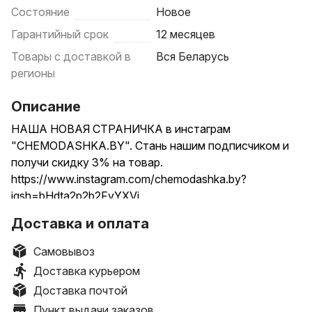
Состояние
Новое
Гарантийный срок
12 месяцев
Товары с доставкой в
Вся Беларусь
регионы
Описание
НАША НОВАЯ СТРАНИЧКА в инстаграм
"CHEMODASHKA.BY". Стань нашим подписчиком и
получи скидку 3% на товар.
https://www.instagram.com/chemodashka.by?
igsh=bHdta2p2b2FvYXVj
...............................................................................
Доставка и оплата
Акция!
Бесплатная отправка европочтой на отделение!
Самовывоз
Оплата при получении наложенным платежом.
Доставка курьером
Также возможна отправка белпочтой и курьером.
Доставка почтой
...............................................................................
Пункт выдачи заказов