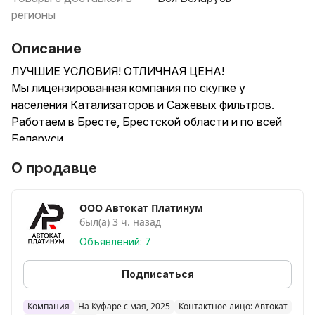
регионы
Описание
ЛУЧШИЕ УСЛОВИЯ! ОТЛИЧНАЯ ЦЕНА!
Мы лицензированная компания по скупке у
населения Катализаторов и Сажевых фильтров.
Работаем в Бресте, Брестской области и по всей
Беларуси.
КУПИМ ДОРОГО
О продавце
Наш сайт: autokat.by
Скупаем все разновидности Катализаторов,
независимо от их состава, включая Керамические,
ООО Автокат Платинум
был(а) 3 ч. назад
Металлические и Сажевые фильтры.
Бесплатный анализ и оценка вашего катализатора.
Объявлений: 7
Вид металла: Pd (Палладий), Pt (Платина), Rh
(Родий)
Подписаться
Работаем на лучших условиях и по выгодным ценам.
Номер лицензии 24230000079462
Компания
На Куфаре с мая, 2025
Контактное лицо: Автокат