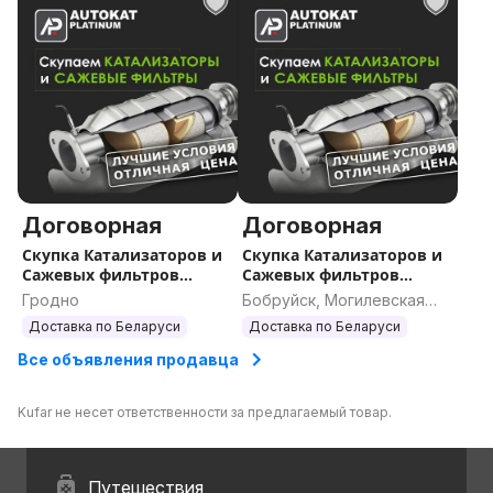
Договорная
Договорная
Скупка Катализаторов и
Скупка Катализаторов и
Сажевых фильтров
Сажевых фильтров
Гродно и Область
Бобруйск
Гродно
Бобруйск, Могилевская
область
Доставка по Беларуси
Доставка по Беларуси
Все объявления продавца
Kufar не несет ответственности за предлагаемый товар.
Путешествия