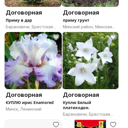
Договорная
Договорная
Приму в дар
приму грунт
Барановичи, Брестская
Минский район, Минская
область
область
Договорная
Договорная
КУПЛЮ ирис Enamored
Куплю Белый
платикодон.
Минск, Ленинский
Барановичи, Брестская
область