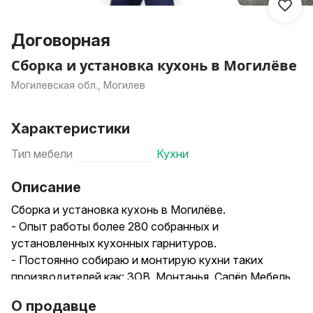
Договорная
Сборка и установка кухонь в Могилёве
Могилевская обл., Могилев
Характеристики
Тип мебели
Кухни
Описание
Сборка и установка кухонь в Могилёве.
- Опыт работы более 280 собранных и
установленных кухонных гарнитуров.
- Постоянно собираю и монтирую кухни таких
производителей как: ЗОВ, Монтанья, Сапёр Мебель,
Интерлиния, Кухни модуль онлайн, Пинскдрев,
О продавце
Нёман Мебель и многие другие.