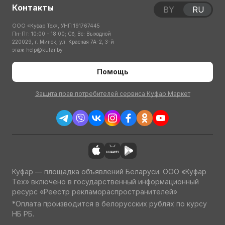
Контакты
BY
RU
ООО «Куфар Тех», УНП 191767445
Пн-Пт: 10:00 – 18:00; Сб, Вс: Выходной
220029, г. Минск, ул. Красная 7А-2, 3-й
этаж
help@kufar.by
Помощь
Защита прав потребителей сервиса Куфар Маркет
Куфар — площадка объявлений Беларуси. ООО «Куфар
Тех» включено в государственный информационный
ресурс «Реестр рекламораспространителей»
*Оплата производится в белорусских рублях по курсу
НБ РБ.