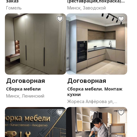
заказ
(реставрация,покраска)
кух
Гомель
Минск, Заводской
Договорная
Договорная
Сборка мебели
Сборка мебели. Монтаж
кухни
Минск, Ленинский
Жореса Алфёрова ул,
Минск