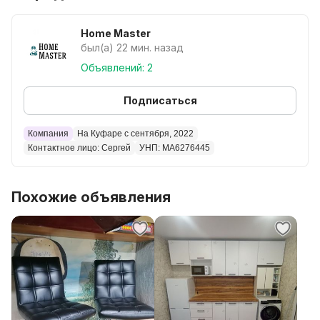
- Установка и подключение встроенной техники:
холодильники, духовые шкафы, посудомоечные и
Home Master
стиральные машины, вытяжки, варочные панели и т.д.
был(а) 22 мин. назад
- Монтаж подсветки над рабочей поверхностью.
Объявлений: 2
- Врезка и монтаж мойки + подключение смесителя и
сифона.
Подписаться
- Электронный чек по окончании работы.
Компания
На Куфаре с сентября, 2022
Контактное лицо: Сергей
УНП: MA6276445
Внимание!
С распилом не работаю, только фабричная мебель с
присадками и проектом кухни.
Похожие объявления
Для расчёта стоимости работ присылайте проект
вашей кухни в мессенджеры по номеру телефона в
объявлении.
Для более точного расчёта присылайте список
встраиваемой техники, нужен ли монтаж
фартука(скинали), подключение вытяжки к
вентиляции. Желательно фото помещения.