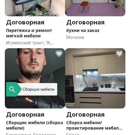
Договорная
Договорная
Перетяжка и ремонт
Кухни на заказ
мягкой мебели
Могилев
Игуменский тракт, 18,
Минск
Договорная
Договорная
Сборщик мебели (сборка
Сборка мебели/
мебели)
проектирование мебели,
кухонь
Барановичи, Брестская
Брест