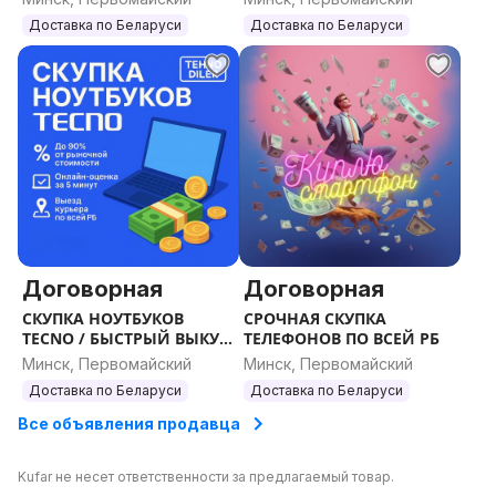
Nikon Coolpix S6200
ВСЕЙ РБ
Доставка по Беларуси
Доставка по Беларуси
Nikon Coolpix S6300
Nikon Coolpix S6500
Nikon Coolpix S6600
Nikon Coolpix S6900
Nikon Coolpix S7000
Nikon Coolpix S800c
Nikon Coolpix S8100
Nikon Coolpix S8200
Nikon Coolpix S9100
Nikon Coolpix S9500
Договорная
Договорная
Nikon Coolpix S9600
СКУПКА НОУТБУКОВ
СРОЧНАЯ СКУПКА
Nikon Coolpix S9700
TECNO / БЫСТРЫЙ ВЫКУП
ТЕЛЕФОНОВ ПО ВСЕЙ РБ
НОУТБУКОВ, ПО ВСЕЙ РБ
Минск, Первомайский
Минск, Первомайский
Nikon Coolpix W100
Доставка по Беларуси
Доставка по Беларуси
Nikon Coolpix W150
Все объявления продавца
Nikon Coolpix W300
Kufar не несет ответственности за предлагаемый товар.
Nikon Coolpix SQ