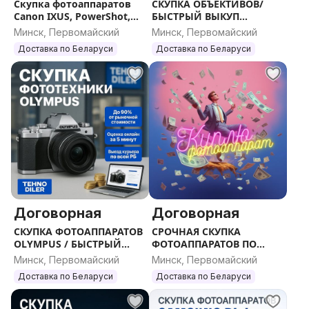
Nikon Coolpix L4
Скупка фотоаппаратов
СКУПКА ОБЪЕКТИВОВ/
Canon IXUS, PowerShot,
БЫСТРЫЙ ВЫКУП
Nikon Coolpix L5
Digital ELPH, IXY и др./
ФОТОТЕХНИКИ, ПО ВСЕЙ
Минск, Первомайский
Минск, Первомайский
Nikon Coolpix L6
Выезд курьера по всей РБ
РБ
Доставка по Беларуси
Доставка по Беларуси
Nikon Coolpix L10
Nikon Coolpix L11
Nikon Coolpix L12
Nikon Coolpix L14
Nikon Coolpix L15
Nikon Coolpix L16
Nikon Coolpix L18
Nikon Coolpix L19
Nikon Coolpix L20
Nikon Coolpix L21
Договорная
Договорная
Nikon Coolpix L22
СКУПКА ФОТОАППАРАТОВ
СРОЧНАЯ СКУПКА
Nikon Coolpix L23
OLYMPUS / БЫСТРЫЙ
ФОТОАППАРАТОВ ПО
Nikon Coolpix L24
ВЫКУП ФОТОТЕХНИКИ,
ВСЕЙ РБ
Минск, Первомайский
Минск, Первомайский
Nikon Coolpix L25
ПО ВСЕЙ РБ
Доставка по Беларуси
Доставка по Беларуси
Nikon Coolpix L26
Nikon Coolpix L27