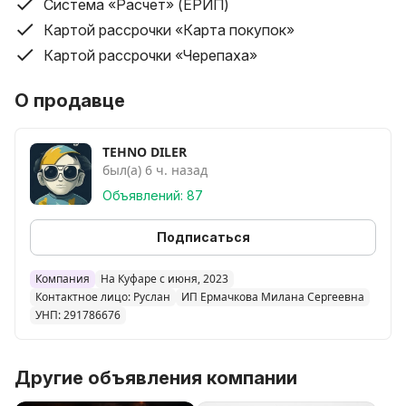
Звоните, пишите в мессенджеры — ответим на все
Система «Расчет» (ЕРИП)
вопросы!
Картой рассрочки «Карта покупок»
Картой рассрочки «Черепаха»
————————————————
О продавце
Nikon Coolpix 100
Nikon Coolpix 300
TEHNO DILER
Nikon Coolpix 600
был(а) 6 ч. назад
Nikon Coolpix 700
Объявлений: 87
Nikon Coolpix 775
Nikon Coolpix 800
Подписаться
Nikon Coolpix 880
Nikon Coolpix 885
Компания
На Куфаре с июня, 2023
Nikon Coolpix 900
Контактное лицо: Руслан
ИП Ермачкова Милана Сергеевна
Nikon Coolpix 950
УНП: 291786676
Nikon Coolpix 990
Nikon Coolpix 995
Nikon Coolpix 2100
Другие объявления компании
Nikon Coolpix 2200