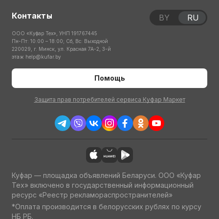
Контакты
BY
RU
ООО «Куфар Тех», УНП 191767445
Пн-Пт: 10:00 – 18:00; Сб, Вс: Выходной
220029, г. Минск, ул. Красная 7А-2, 3-й
этаж
help@kufar.by
Помощь
Защита прав потребителей сервиса Куфар Маркет
Куфар — площадка объявлений Беларуси. ООО «Куфар
Тех» включено в государственный информационный
ресурс «Реестр рекламораспространителей»
*Оплата производится в белорусских рублях по курсу
НБ РБ.