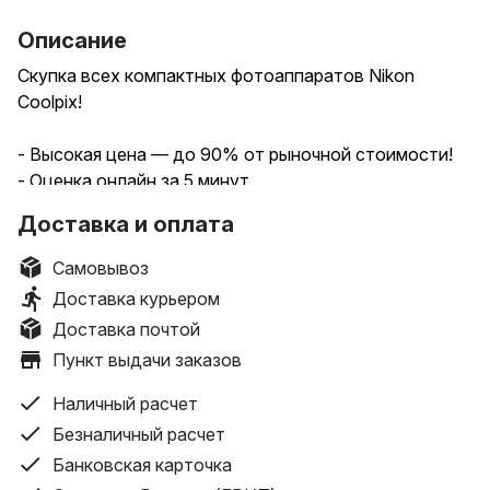
Описание
Скупка всех компактных фотоаппаратов Nikon
Coolpix!
- Высокая цена — до 90% от рыночной стоимости!
- Оценка онлайн за 5 минут.
- Бесплатный выезд курьера по всей Беларуси.
Доставка и оплата
- Моментальный выкуп за наличные или оформление
комиссионной сделки.
Самовывоз
- Гарантируем безопасность, индивидуальный
Доставка курьером
подход и быстрый расчет!
Доставка почтой
Пункт выдачи заказов
Наш адрес:
Наличный расчет
г. Минск, пр. Независимости 58, павильон 330 (ТЦ
Безналичный расчет
Московско-Венский)
Банковская карточка