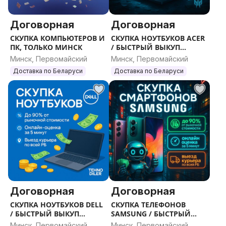
Nikon Coolpix S4100
Nikon Coolpix S4150
Договорная
Договорная
Nikon Coolpix S4200
СКУПКА КОМПЬЮТЕРОВ И
СКУПКА НОУТБУКОВ ACER
Nikon Coolpix S4300
ПК, ТОЛЬКО МИНСК
/ БЫСТРЫЙ ВЫКУП
НОУТБУКОВ, ПО ВСЕЙ РБ
Nikon Coolpix S500
Минск, Первомайский
Минск, Первомайский
Nikon Coolpix S510
Доставка по Беларуси
Доставка по Беларуси
Nikon Coolpix S5100
Nikon Coolpix S5200
Nikon Coolpix S5300
Nikon Coolpix S550
Nikon Coolpix S560
Nikon Coolpix S570
Nikon Coolpix S600
Nikon Coolpix S610
Nikon Coolpix S610c
Договорная
Договорная
Nikon Coolpix S620
Nikon Coolpix S630
СКУПКА НОУТБУКОВ DELL
СКУПКА ТЕЛЕФОНОВ
/ БЫСТРЫЙ ВЫКУП
SAMSUNG / БЫСТРЫЙ
Nikon Coolpix S640
НОУТБУКОВ, ПО ВСЕЙ РБ
ВЫКУП СМАРТФОНОВ ПО
Минск, Первомайский
Минск, Первомайский