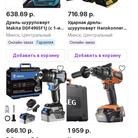
638.69 р.
716.98 р.
Дрель-шуруповерт
Ударная дрель-
Makita DDF490SF1J (с 1-им
шуруповерт Hanskonner
АКБ, кейс)
HCD18165BLI (с 2-мя АКБ,
Минск, Центральный
Минск, Центральный
кейс)
Онлайн-заказ
Гарантия
Онлайн-заказ
Добавить в корзину
Добавить в корзину
666.10 р.
1 959 р.