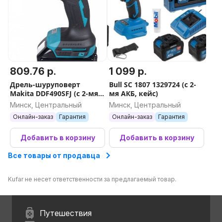
809.76 р.
1 099 р.
Дрель-шуруповерт
Bull SC 1807 1329724 (с 2-
Makita DDF490SFJ (с 2-мя
мя АКБ, кейс)
АКБ, кейс)
Минск, Центральный
Минск, Центральный
Онлайн-заказ
Гарантия
Онлайн-заказ
Гарантия
Добавить в корзину
Добавить в корзину
Все товары от продавца
Kufar не несет ответственности за предлагаемый товар.
Путешествия