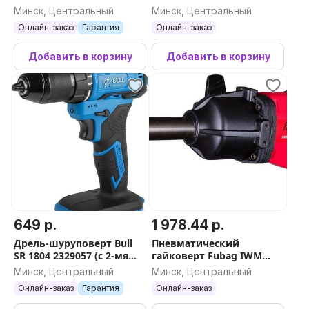
(без АКБ)
кейс)
Минск, Центральный
Минск, Центральный
Онлайн-заказ
Гарантия
Онлайн-заказ
Добавить в корзину
Добавить в корзину
649 р.
1 978.44 р.
Дрель-шуруповерт Bull
Пневматический
SR 1804 2329057 (с 2-мя
гайковерт Fubag IWM
АКБ, кейс)
2000 1'' 200230
Минск, Центральный
Минск, Центральный
Онлайн-заказ
Гарантия
Онлайн-заказ