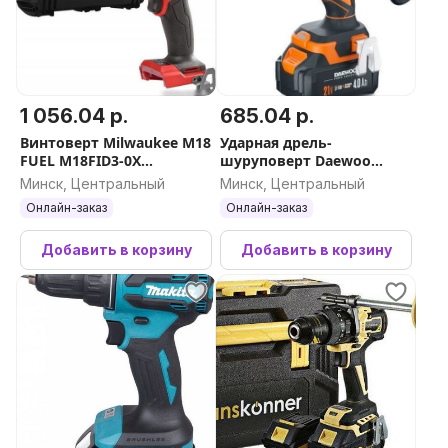
1 056.04 р.
685.04 р.
Винтоверт Milwaukee M18
Ударная дрель-
FUEL M18FID3-0X
шуруповерт Daewoo
4933479864 (без АКБ,
Power DAA 6521Li Set (с 2-
Минск, Центральный
Минск, Центральный
кейс)
мя АКБ, кейс)
Онлайн-заказ
Онлайн-заказ
Добавить в корзину
Добавить в корзину