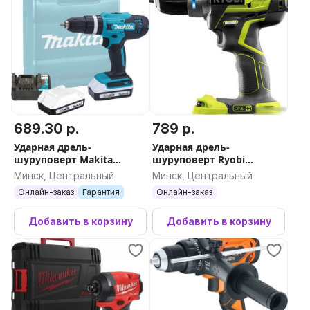
689.30 р.
789 р.
Ударная дрель-
Ударная дрель-
шуруповерт Makita
шуруповерт Ryobi
HP488D006 (с 2-мя АКБ,
R18PDBL-0 5133002438 (без
Минск, Центральный
Минск, Центральный
кейс)
АКБ)
Онлайн-заказ
Гарантия
Онлайн-заказ
Добавить в корзину
Добавить в корзину