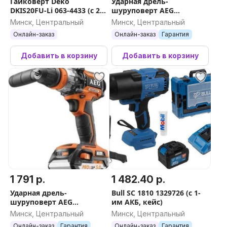
Гайковерт Deko
Ударная дрель-
DKIS20FU-Li 063-4433 (с 2-
шуруповерт AEG
мя АКБ, кейс)
Powertools BSB 18BL2-602K
Минск, Центральный
Минск, Центральный
4935481043 (с 2-мя АКБ,
Онлайн-заказ
Онлайн-заказ
Гарантия
кейс)
Добавить в корзину
Добавить в корзину
1 791 р.
1 482.40 р.
Ударная дрель-
Bull SC 1810 1329726 (с 1-
шуруповерт AEG
им АКБ, кейс)
Powertools BSB 18 CBL LI-
Минск, Центральный
Минск, Центральный
502C 4935459396 (с 2-мя
Онлайн-заказ
Гарантия
Онлайн-заказ
Гарантия