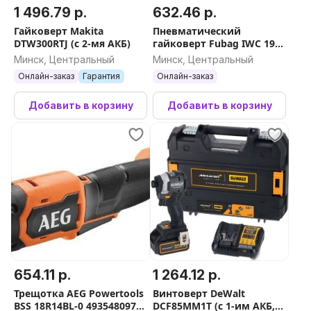
1 496.79 р.
632.46 р.
Гайковерт Makita
Пневматический
DTW300RTJ (с 2-мя АКБ)
гайковерт Fubag IWC 1900
1/2'' 200255
Минск, Центральный
Минск, Центральный
Онлайн-заказ
Гарантия
Онлайн-заказ
Добавить в корзину
Добавить в корзину
654.11 р.
1 264.12 р.
Трещотка AEG Powertools
Винтоверт DeWalt
BSS 18R14BL-0 4935480974
DCF85MM1T (с 1-им АКБ,