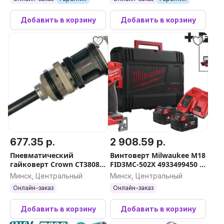
АКБ)
Добавить в корзину
Добавить в корзину
677.35 р.
2 908.59 р.
Пневматический
Винтоверт Milwaukee M18
гайковерт Crown CT38083
FID3MC-502X 4933499450 (с
BMC
2-мя АКБ, кейс)
Минск, Центральный
Минск, Центральный
Онлайн-заказ
Онлайн-заказ
Добавить в корзину
Добавить в корзину