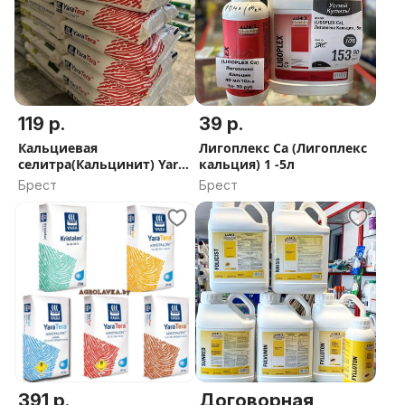
119 р.
39 р.
Кальциевая
Лигоплекс Ca (Лигоплекс
селитра(Кальцинит) Yara
кальция) 1 -5л
Tera,25 кг
Брест
Брест
391 р.
Договорная