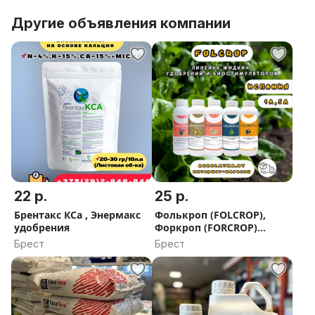
Другие объявления компании
22 р.
25 р.
Брентакс КСа , Энермакс
Фолькроп (FOLCROP),
удобрения
Форкроп (FORCROP)
удобрения и
Брест
Брест
биостимуляторы