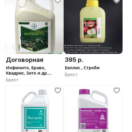
Договорная
395 р.
Инфинито, Браво,
Беллис , Строби
Квадрис, Зато и др.
Брест
фунгициды
Брест