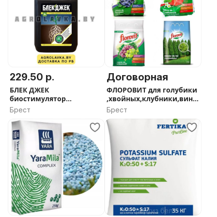
229.50 р.
Договорная
БЛЕК ДЖЕК
ФЛОРОВИТ для голубики
биостимулятор
,хвойных,клубники,вино
корнеобразования
града 1,3,5,10кг
Брест
Брест