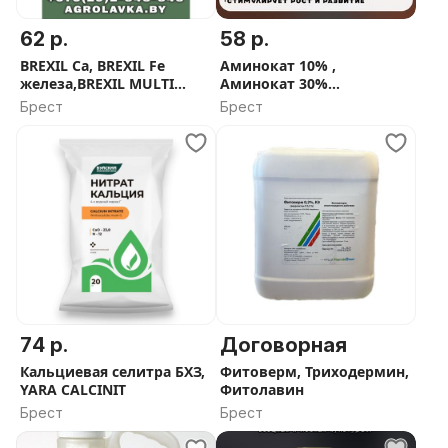
62 р.
58 р.
BREXIL Ca, BREXIL Fe
Аминокат 10% ,
железа,BREXIL MULTI
Аминокат 30%
(микроэлементы)
аминокислоты , Келик
Брест
Брест
Калия, Атланте 0.30.20
Atlantica
74 р.
Договорная
Кальциевая селитра БХЗ,
Фитоверм, Триходермин,
YARA CALCINIT
Фитолавин
Брест
Брест