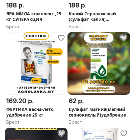
188 р.
188 р.
ЯРА МИЛА комплекс ,25
Калий Сернокислый
кг СУПЕРАКЦИЯ
(сульфат калия)
гранулированный, 35кг
Брест
Брест
169.20 р.
62 р.
ФЕРТИКА весна-лето
Сульфат магния(магний
удобрение 25 кг
сернокислый)удобрение
Брест
Брест