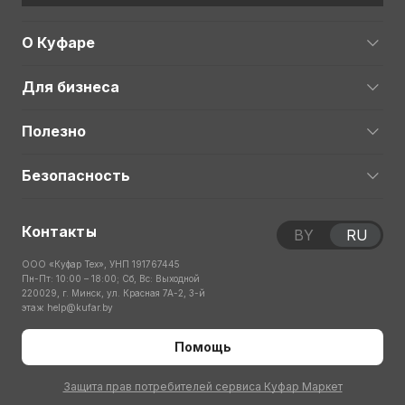
О Куфаре
Для бизнеса
Полезно
Безопасность
Контакты
BY
RU
ООО «Куфар Тех», УНП 191767445
Пн-Пт: 10:00 – 18:00; Сб, Вс: Выходной
220029, г. Минск, ул. Красная 7А-2, 3-й
этаж
help@kufar.by
Помощь
Защита прав потребителей сервиса Куфар Маркет