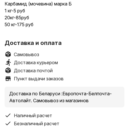
Карбамид (мочевина) марка Б
1 кг-5 руб
20кг-85руб
50 кг-175 руб
магазин АГРОЛАВКА:
Доставка и оплата
г.Брест, ул Московская,118
г. Дрогичин, ул Мелиоративная,61
Самовывоз
г.Иваново, ул.Карла Маркса,26
Доставка курьером
Наш интернет- магазин AGROLAVKA.BY
Доставка почтой
Пункт выдачи заказов
Доставка по Беларуси :Европочта-Белпочта-
Автолайт. Самовывоз из магазинов
Наличный расчет
Безналичный расчет