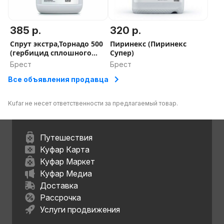
385 р.
320 р.
Спрут экстра,Торнадо 500
Пиринекс (Пиринекс
(гербицид сплошного
Супер)
действия),10 л
Брест
Брест
Все объявления продавца
Kufar не несет ответственности за предлагаемый товар.
Путешествия
Куфар Карта
Куфар Маркет
Куфар Медиа
Доставка
Рассрочка
Услуги продвижения