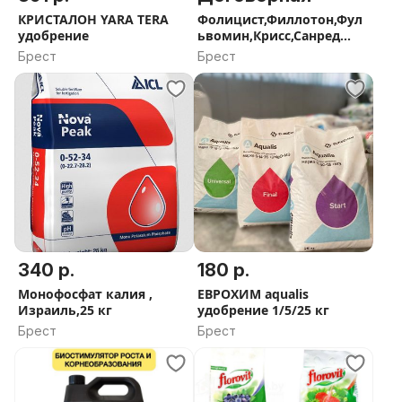
КРИСТАЛОН YARA TERA
Фолицист,Филлотон,Фул
удобрение
ьвомин,Крисс,Санред
стимуляторы BIOLCHIM
Брест
Брест
340 р.
180 р.
Монофосфат калия ,
ЕВРОХИМ aqualis
Израиль,25 кг
удобрение 1/5/25 кг
Брест
Брест