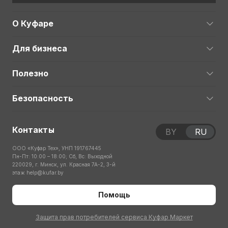
О Куфаре
Для бизнеса
Полезно
Безопасность
Контакты
BY
RU
ООО «Куфар Тех», УНП 191767445
Пн-Пт: 10:00 – 18:00; Сб, Вс: Выходной
220029, г. Минск, ул. Красная 7А-2, 3-й
этаж
help@kufar.by
Помощь
Защита прав потребителей сервиса Куфар Маркет