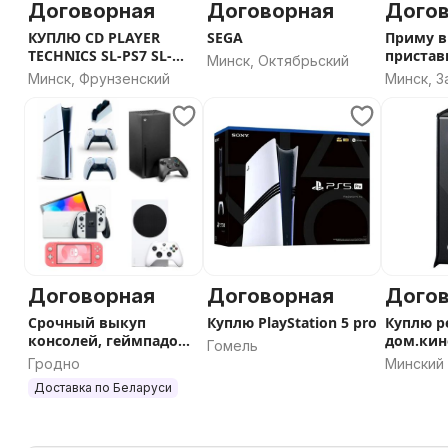
Договорная
Договорная
Дого
КУПЛЮ CD PLAYER
SEGA
Приму в
TECHNICS SL-PS7 SL-
пристав
Минск, Октябрьский
PS700 SL-PS840
картри
Минск, Фрунзенский
Минск, 
Договорная
Договорная
Дого
Срочный выкуп
Куплю PlayStation 5 pro
Куплю р
консолей, геймпадов
дом.кин
Гомель
и аксессуаров в
HB976T
Гродно
Минский 
любом состоянии
Минская
Доставка по Беларуси