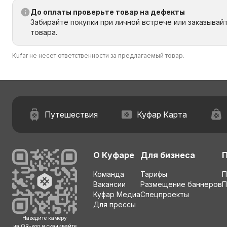
До оплаты проверьте товар на дефекты
Забирайте покупки при личной встрече или заказывай
товара.
Kufar не несет ответственности за предлагаемый товар.
Путешествия
Куфар Карта
О Куфаре
Для бизнеса
Команда
Тарифы
П
Вакансии
Размещение баннеров
П
Куфар Медиа
Спецпроекты
Для прессы
Наведите камеру
на QR-код и скачивайте