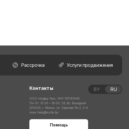
Рассрочка
Услуги продвижения
Контакты
BY
RU
ООО «Куфар Тех», УНП 191767445
Пн-Пт: 10:00 – 18:00; Сб, Вс: Выходной
220029, г. Минск, ул. Красная 7А-2, 3-й
этаж
help@kufar.by
Помощь