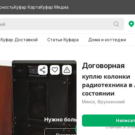
сность
Куфар Карта
Куфар Медиа
 Куфар Доставкой
Статьи Куфара
Дома и коттеджи
Договорная
куплю колонки
радиотехника в
состоянии
Минск, Фрунзенский
Нужно больше вариантов?
Написа
Отвечает в теч