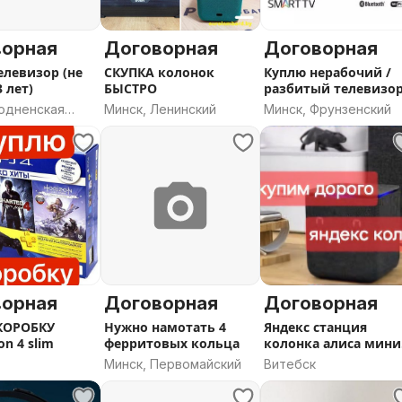
ворная
Договорная
Договорная
елевизор (не
СКУПКА колонок
Куплю нерабочий /
 лет)
БЫСТРО
разбитый телевизо
LG / KIVI
родненская
Минск, Ленинский
Минск, Фрунзенский
ворная
Договорная
Договорная
КОРОБКУ
Нужно намотать 4
Яндекс станция
on 4 slim
ферритовых кольца
колонка алиса мини
мини макс
Минск, Первомайский
Витебск