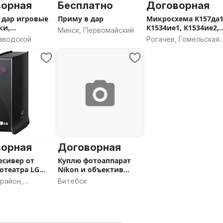
ворная
Бесплатно
Договорная
 дар игровые
Приму в дар
Микросхема К157да1
ки,
К1534ие1, К1534ие2,
Минск, Первомайский
джи
М86.
Заводской
Рогачев, Гомельская
область
ворная
Договорная
есивер от
Куплю фотоаппарат
отеатра LG
Nikon и объектив
ZW
Nikkor 18-55
район,
Витебск
 область