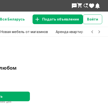
Вся Беларусь
Подать объявление
Войти
Новая мебель от магазинов
Аренда квартир
Детские 
 любом
ть
ение дня