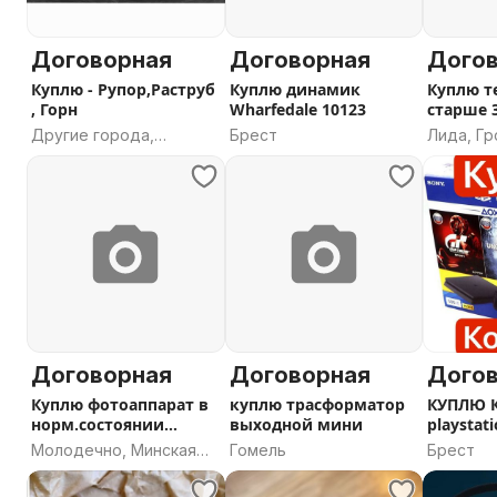
Договорная
Договорная
Дого
Куплю - Рупор,Раструб
Куплю динамик
Куплю т
, Горн
Wharfedale 10123
старше 3
Другие города,
Брест
Лида, Г
Брестская область
область
Договорная
Договорная
Дого
Куплю фотоаппарат в
куплю трасформатор
КУПЛЮ 
норм.состоянии
выходной мини
playstati
бюджет 100р
Молодечно, Минская
Гомель
Брест
область