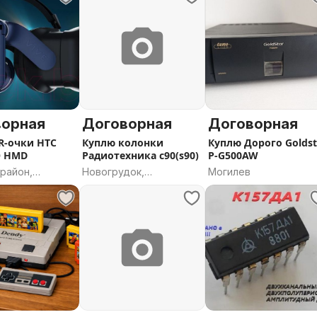
ворная
Договорная
Договорная
R-очки HTC
Куплю колонки
Куплю Дорого Goldst
O HMD
Радиотехника с90(s90)
P-G500AW
район,
Новогрудок,
Могилев
 область
Гродненская область