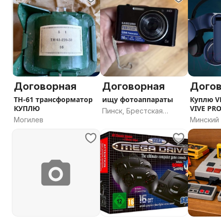
Договорная
Договорная
Дого
ТН-61 трансформатор
ищу фотоаппараты
Куплю V
КУПЛЮ
VIVE PR
Пинск, Брестская
Могилев
Минский 
область
Минская